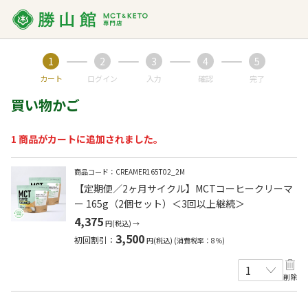
1
2
3
4
5
カート
ログイン
入力
確認
完了
買い物かご
1 商品がカートに追加されました。
商品コード：CREAMER165T02_2M
【定期便／2ヶ月サイクル】MCTコーヒークリーマ
ー 165g（2個セット）＜3回以上継続＞
4,375
円
(税込)
→
3,500
初回割引：
円
(税込)
(消費税率：8％)
削除