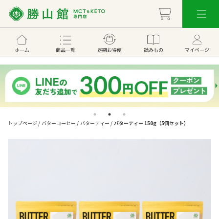
ホーム
商品一覧
定期お得便
読みもの
マイページ
トップページ
/
バターコーヒー
/
バターティー
/
バターティー 150g（5個セット）