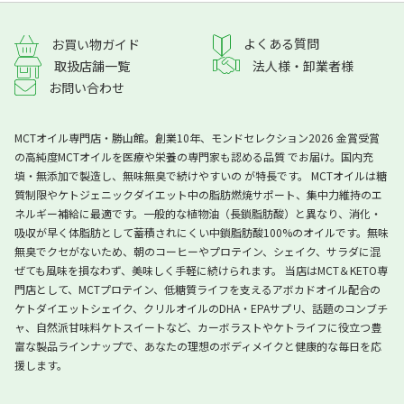
よくある質問
お買い物ガイド
取扱店舗一覧
法人様・卸業者様
お問い合わせ
MCTオイル専門店・勝山館。創業10年、モンドセレクション2026 金賞受賞
の高純度MCTオイルを医療や栄養の専門家も認める品質 でお届け。国内充
填・無添加で製造し、無味無臭で続けやすいの が特長です。 MCTオイルは糖
質制限やケトジェニックダイエット中の脂肪燃焼サポート、集中力維持のエ
ネルギー補給に最適です。一般的な植物油（長鎖脂肪酸）と異なり、消化・
吸収が早く体脂肪として蓄積されにくい中鎖脂肪酸100%のオイルです。無味
無臭でクセがないため、朝のコーヒーやプロテイン、シェイク、サラダに混
ぜても風味を損なわず、美味しく手軽に続けられます。 当店はMCT＆KETO専
門店として、MCTプロテイン、低糖質ライフを支えるアボカドオイル配合の
ケトダイエットシェイク、クリルオイルのDHA・EPAサプリ、話題のコンブチ
ャ、自然派甘味料ケトスイートなど、カーボラストやケトライフに役立つ豊
富な製品ラインナップで、あなたの理想のボディメイクと健康的な毎日を応
援します。