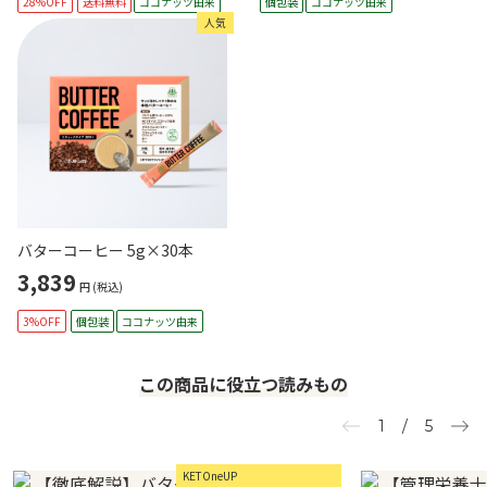
28%OFF
送料無料
ココナッツ由来
個包装
ココナッツ由来
人気
バターコーヒー 5g×30本
3,839
円
(税込)
3%OFF
個包装
ココナッツ由来
この商品に役立つ読みもの
1
/
5
KETOneUP