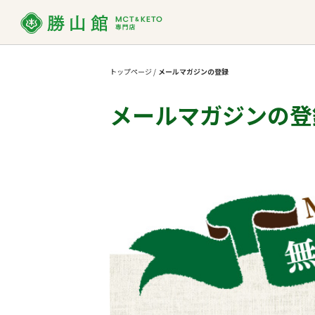
トップページ
/
メールマガジンの登録
MCT
MCTオイルって？
ダイエット
お買い物ガイド
MCT
よくあ
使い方
メールマガジンの登
勝山館の想い
取り扱い店舗一覧
SDG
法人様
MCTオイル
バ
MCT入り
プロテイン