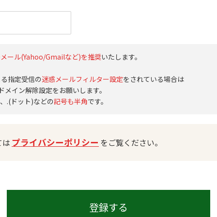
メール(Yahoo/Gmailなど)を推奨
いたします。
よる指定受信の
迷惑メールフィルター設定
をされている場合は
om」のドメイン解除設定をお願いします。
、.(ドット)などの
記号も半角
です。
プライバシーポリシー
ては
をご覧ください。