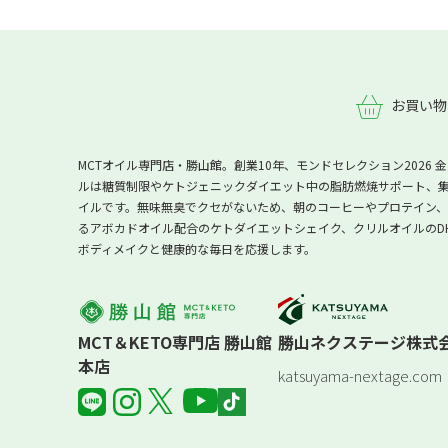
お買い物
MCTオイル専門店・勝山館。創業10年、モンドセレクション2026
ルは糖質制限やケトジェニックダイエット中の脂肪燃焼サポート、集
イルです。無味無臭でクセがないため、朝のコーヒーやプロテイン、シ
るアボカドオイル配合のケトダイエットシェイク、クリルオイルのD
ボディメイクと健康的な毎日を応援します。
MCT＆KETO専門店 勝山館
勝山ネクステージ株式
本店
katsuyama-nextage.com