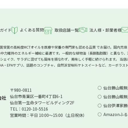
よくある質問
ガイド
取扱店舗一覧
法人様・卸業者様
 金賞受賞の高純度MCTオイルを医療や栄養の専門家も認める品質 でお届け。国内充填
中力維持のエネルギー補給に最適です。一般的な植物油（長鎖脂肪酸）と異なり、消
ェイク、サラダに混ぜても風味を損なわず、美味しく手軽に続けられます。 当店はM
HA・EPAサプリ、話題のコンブチャ、自然派甘味料ケトスイートなど、カーボラ
仙台勝山館無
〒980-0811
仙台市青葉区一番町4丁目6-1
仙台勝山館無添
会社
仙台第一生命タワービルディング2F
仙台伊澤家勝
TEL：0120-10-5516
Amazonふ
営業時間：平日 10:00～15:00（土日祝休）