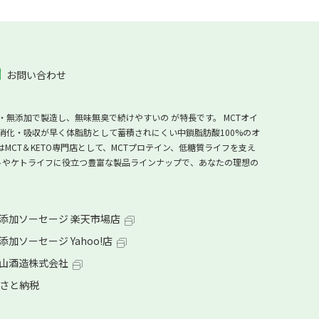
お問い合わせ
・無添加で製造し、無味無臭で続けやすいの が特長です。 MCTオイ
化・吸収が早く体脂肪として蓄積されにくい中鎖脂肪酸100%のオ
CT＆KETO専門店として、MCTプロテイン、低糖質ライフを支え
ストやケトライフに役立つ豊富な製品ラインナップで、あなたの理想の
添加ソーセージ 楽天市場店
加ソーセージ Yahoo!店
山酒造株式会社
るさと納税