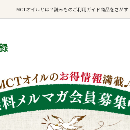
MCTオイルとは？
読みもの
ご利用ガイド
商品をさがす
オイルの
MCTオイルが
オイル
るご質問
バターコーヒー
お問い合わせ
できるまで
録
sへの取り組み
・卸業者様はこちら
MCTオイル
誕生ストーリー
ターコーヒー
KETOneUP
MCT
からだにいいもの
パウダーゼロ
おやつ