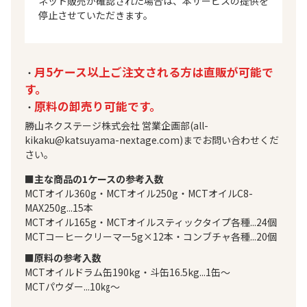
ネット販売が確認された場合は、本サービスの提供を
停止させていただきます。
月5ケース以上ご注文される方は直販が可能で
・
す。
原料の卸売り可能です。
・
勝山ネクステージ株式会社 営業企画部(all-
kikaku@katsuyama-nextage.com)までお問い合わせくだ
さい。
■主な商品の1ケースの参考入数
MCTオイル360g・MCTオイル250g・MCTオイルC8-
MAX250g...15本
MCTオイル165g・MCTオイルスティックタイプ各種...24個
MCTコーヒークリーマー5g×12本・コンブチャ各種...20個
■原料の参考入数
MCTオイルドラム缶190kg・斗缶16.5kg...1缶〜
MCTパウダー...10㎏〜