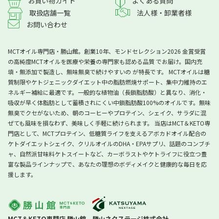
よくある質問
お買い物ガイド
取扱店舗一覧
法人様・卸業者様
お問い合わせ
MCTオイル専門店・勝山館。創業10年、モンドセレクション2026 金賞受賞
の高純度MCTオイルを医療や栄養の専門家も認める品質 でお届け。国内充
填・無添加で製造し、無味無臭で続けやすいの が特長です。 MCTオイルは糖
質制限やケトジェニックダイエット中の脂肪燃焼サポート、集中力維持のエ
ネルギー補給に最適です。一般的な植物油（長鎖脂肪酸）と異なり、消化・
吸収が早く体脂肪として蓄積されにくい中鎖脂肪酸100%のオイルです。無味
無臭でクセがないため、朝のコーヒーやプロテイン、シェイク、サラダに混
ぜても風味を損なわず、美味しく手軽に続けられます。 当店はMCT＆KETO専
門店として、MCTプロテイン、低糖質ライフを支えるアボカドオイル配合の
ケトダイエットシェイク、クリルオイルのDHA・EPAサプリ、話題のコンブチ
ャ、自然派甘味料ケトスイートなど、カーボラストやケトライフに役立つ豊
富な製品ラインナップで、あなたの理想のボディメイクと健康的な毎日を応
援します。
MCT＆KETO専門店 勝山館
勝山ネクステージ株式会社