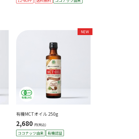
12%OFF
送料無料
ココナッツ由来
NEW
有機MCTオイル 250g
2,680
円(税込)
ココナッツ由来
有機認証