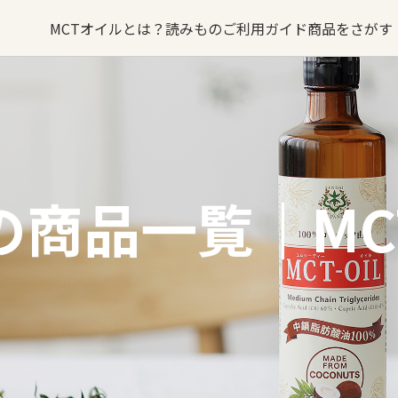
MCTオイルとは？
読みもの
ご利用ガイド
商品をさがす
オイルの
MCTオイルが
オイル
るご質問
バターコーヒー
お問い合わせ
できるまで
sへの取り組み
・卸業者様はこちら
MCTオイル
誕生ストーリー
の商品一覧｜MCT
ターコーヒー
KETOneUP
MCT
からだにいいもの
パウダーゼロ
おやつ