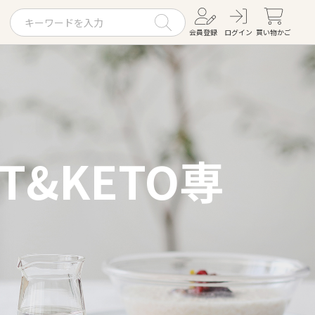
会員登録
ログイン
買い物かご
お役立ちコラム
レシピ
お知らせ一覧
&KETO専
KOMBUCHA
ギフトセット
すべての商品を見る