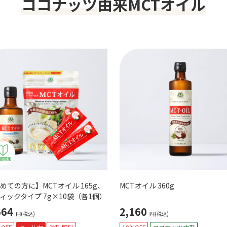
ココナッツ由来MCTオイル
めての方に】MCTオイル 165g、
MCTオイル 360g
ィックタイプ 7g×10袋（各1個）
664
2,160
円(税込)
円(税込)