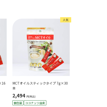
人気
×16
MCTオイルスティックタイプ 7g×30
本
2,494
円(税込)
個包装
ココナッツ由来