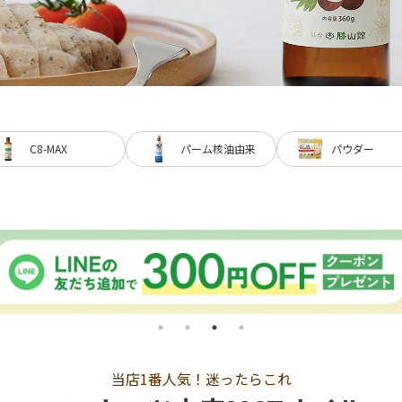
C8-MAX
パーム核油由来
パウダー
当店1番人気！迷ったらこれ