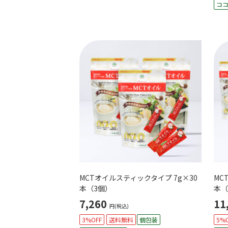
コ
MCTオイルスティックタイプ 7g×30
MC
本（3個）
本（
7,260
11
円(税込)
3%OFF
送料無料
個包装
5%