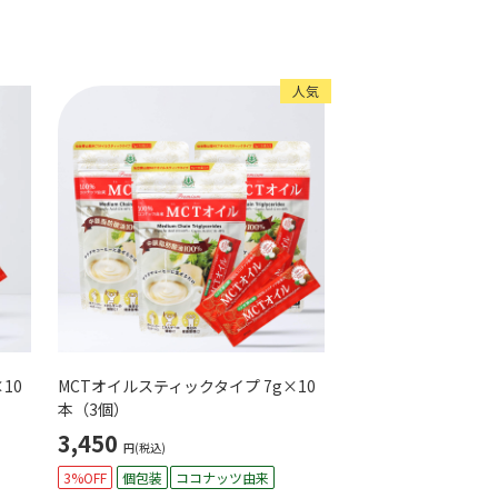
人気
10
MCTオイルスティックタイプ 7g×10
本（3個）
3,450
円(税込)
3%OFF
個包装
ココナッツ由来