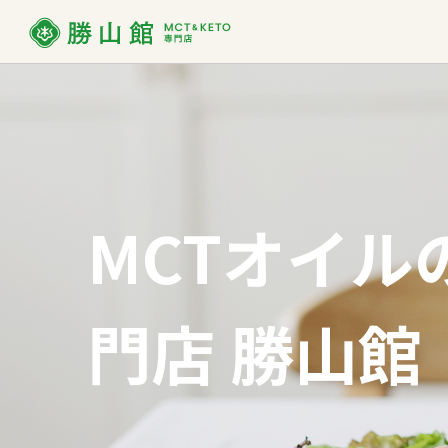
MCT
MCTオイルって？
ダイエット
お買い物ガイド
MCT
よくあ
使い方
勝山館の想い
取り扱い店舗一覧
SDG
法人様
MCTオイル
MCTオイル
バ
MCT入り
プロテイン
門店 勝山館