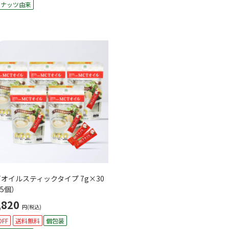
コナッツ由来
Tオイルスティックタイプ 7g×30
5個）
,820
円(税込)
OFF
送料無料
個包装