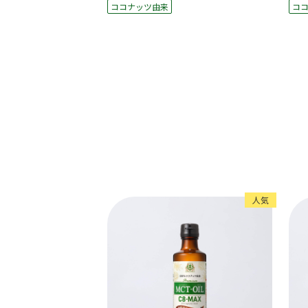
ココナッツ由来
コ
人気