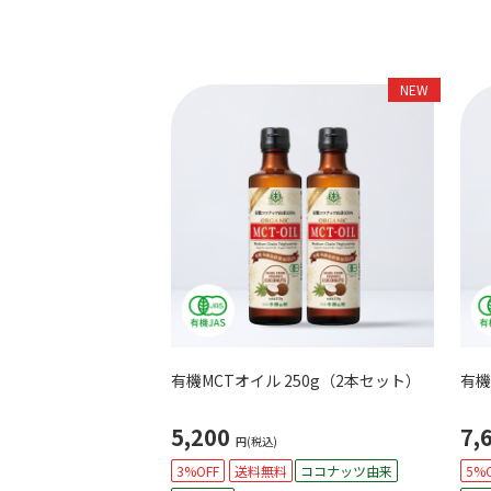
NEW
有機MCTオイル 250g（2本セット）
有機
5,200
7,
円(税込)
3%OFF
送料無料
ココナッツ由来
5%