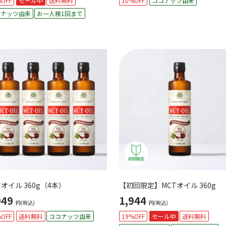
OFF
セール中
送料無料
10%OFF
ココナッツ由来
コナッツ由来
お一人様1回まで
Tオイル 360g（4本）
【初回限定】MCTオイル 360g
949
1,944
円(税込)
円(税込)
OFF
送料無料
ココナッツ由来
19%OFF
セール中
送料無料