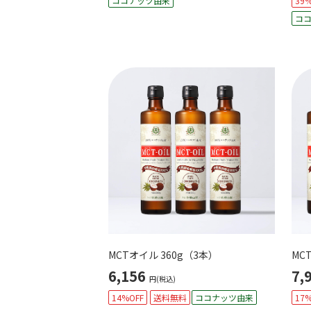
ココナッツ由来
39%
コ
MCTオイル 360g（3本）
MC
6,156
7,
円(税込)
14%OFF
送料無料
ココナッツ由来
17%