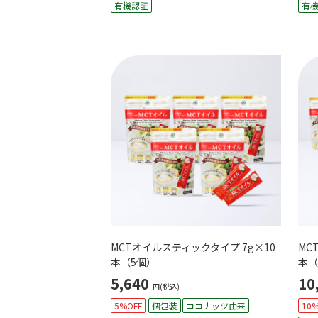
有機認証
有
MCTオイルスティックタイプ 7g×10
MC
本（5個）
本（
5,640
10
円(税込)
5%OFF
個包装
ココナッツ由来
10%