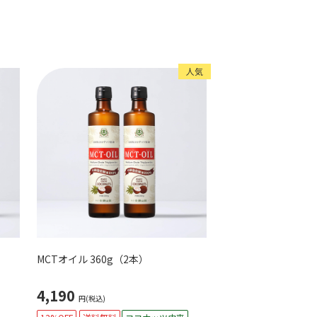
人気
MCTオイル 360g（2本）
4,190
円(税込)