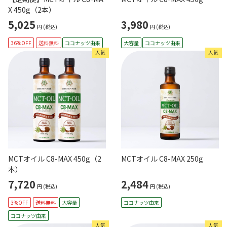
X 450g（2本）
5,025
3,980
円
(税込)
円
(税込)
36%OFF
送料無料
ココナッツ由来
大容量
ココナッツ由来
人気
人気
MCTオイル C8-MAX 450g（2
MCTオイル C8-MAX 250g
本）
7,720
2,484
円
(税込)
円
(税込)
3%OFF
送料無料
大容量
ココナッツ由来
ココナッツ由来
人気
人気