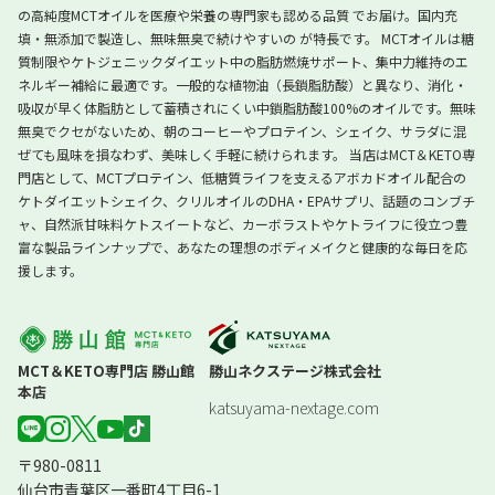
の高純度MCTオイルを医療や栄養の専門家も認める品質 でお届け。国内充
填・無添加で製造し、無味無臭で続けやすいの が特長です。 MCTオイルは糖
質制限やケトジェニックダイエット中の脂肪燃焼サポート、集中力維持のエ
ネルギー補給に最適です。一般的な植物油（長鎖脂肪酸）と異なり、消化・
吸収が早く体脂肪として蓄積されにくい中鎖脂肪酸100%のオイルです。無味
無臭でクセがないため、朝のコーヒーやプロテイン、シェイク、サラダに混
ぜても風味を損なわず、美味しく手軽に続けられます。 当店はMCT＆KETO専
門店として、MCTプロテイン、低糖質ライフを支えるアボカドオイル配合の
ケトダイエットシェイク、クリルオイルのDHA・EPAサプリ、話題のコンブチ
ャ、自然派甘味料ケトスイートなど、カーボラストやケトライフに役立つ豊
富な製品ラインナップで、あなたの理想のボディメイクと健康的な毎日を応
援します。
MCT＆KETO専門店 勝山館
勝山ネクステージ株式会社
本店
katsuyama-nextage.com
〒980-0811
仙台市青葉区一番町4丁目6-1