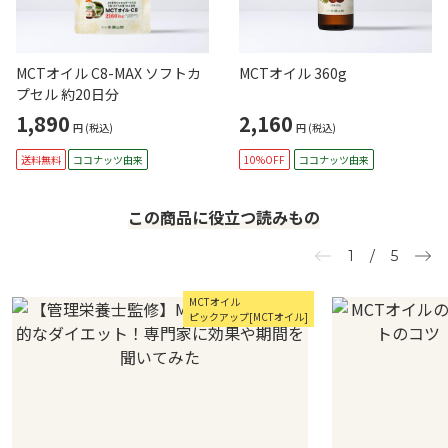
MCTオイル C8-MAX ソフトカ
MCTオイル 360g
プセル 約20日分
1,890
2,160
円
(税込)
円
(税込)
送料無料
ココナッツ由来
10%OFF
ココナッツ由来
この商品に役立つ読みもの
1
/
5
MCTオイル
ピックアップ[MCTオイル]