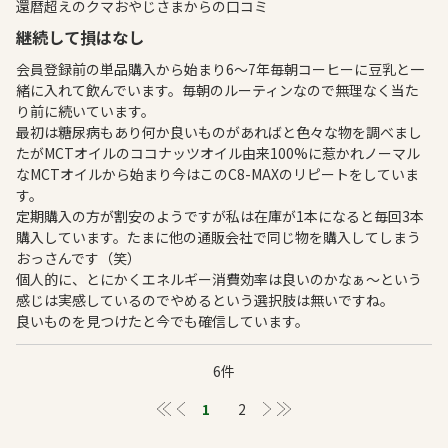
還暦超えのクマおやじさまからの口コミ
継続して損はなし
会員登録前の単品購入から始まり6〜7年毎朝コーヒーに豆乳と一
緒に入れて飲んでいます。毎朝のルーティンなので無理なく当た
り前に続いています。
最初は糖尿病もあり何か良いものがあればと色々な物を調べまし
たがMCTオイルのココナッツオイル由来100%に惹かれノーマル
なMCTオイルから始まり今はこのC8-MAXのリピートをしていま
す。
定期購入の方が割安のようですが私は在庫が1本になると毎回3本
購入しています。たまに他の通販会社で同じ物を購入してしまう
おっさんです（笑）
個人的に、とにかくエネルギー消費効率は良いのかなぁ〜という
感じは実感しているのでやめるという選択肢は無いですね。
良いものを見つけたと今でも確信しています。
6件
≪
＜
1
2
＞
≫