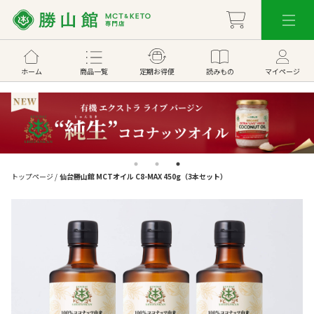
ホーム
商品一覧
定期お得便
読みもの
マイページ
トップページ
/
仙台勝山館 MCTオイル C8-MAX 450g（3本セット）