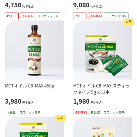
4,750
9,080
円
(税込)
円
(税込)
4%OFF
送料無料
ココナッツ由来
8%OFF
送料無料
ココナッツ由来
人気
MCTオイル C8-MAX 450g
MCTオイル C8-MAX スティッ
クタイプ 5g×12本
3,980
1,980
円
(税込)
円
(税込)
大容量
ココナッツ由来
送料無料
個包装
ココナッツ由来
人気