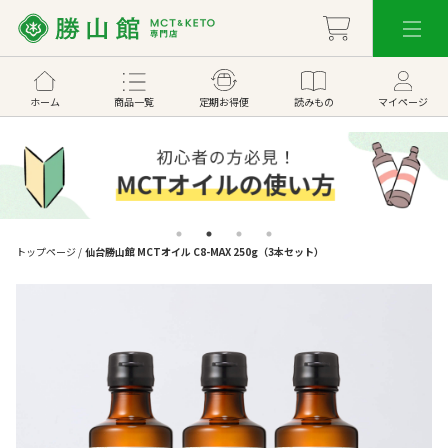
ホーム
商品一覧
定期お得便
読みもの
マイページ
トップページ
/
仙台勝山館 MCTオイル C8-MAX 250g（3本セット）