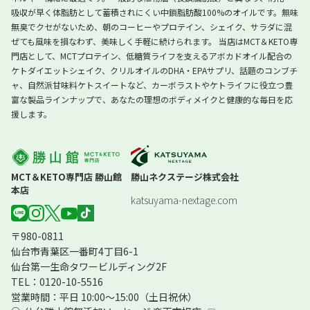
吸収が早く体脂肪として蓄積されにくい中鎖脂肪酸100%のオイルです。無味
無臭でクセがないため、朝のコーヒーやプロテイン、シェイク、サラダに混
ぜても風味を損なわず、美味しく手軽に続けられます。 当店はMCT＆KETO専
門店として、MCTプロテイン、低糖質ライフを支えるアボカドオイル配合の
ケトダイエットシェイク、クリルオイルのDHA・EPAサプリ、話題のコンブチ
ャ、自然派甘味料ケトスイートなど、カーボラストやケトライフに役立つ豊
富な製品ラインナップで、あなたの理想のボディメイクと健康的な毎日を応
援します。
MCT＆KETO専門店 勝山館
勝山ネクステージ株式会社
本店
katsuyama-nextage.com
〒980-0811
仙台市青葉区一番町4丁目6-1
仙台第一生命タワービルディング2F
TEL：0120-10-5516
営業時間：平日 10:00～15:00（土日祝休）