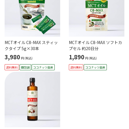
MCTオイル C8-MAX スティッ
MCTオイル C8-MAX ソフトカ
クタイプ 5g×30本
プセル 約20日分
3,980
1,890
円
(税込)
円
(税込)
送料無料
個包装
ココナッツ由来
送料無料
ココナッツ由来