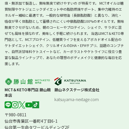
填・無添加で製造し、無味無臭で続けやすいの が特長です。 MCTオイルは糖
質制限やケトジェニックダイエット中の脂肪燃焼サポート、集中力維持のエ
ネルギー補給に最適です。一般的な植物油（長鎖脂肪酸）と異なり、消化・
吸収が早く体脂肪として蓄積されにくい中鎖脂肪酸100%のオイルです。無味
無臭でクセがないため、朝のコーヒーやプロテイン、シェイク、サラダに混
ぜても風味を損なわず、美味しく手軽に続けられます。 当店はMCT＆KETO専
門店として、MCTプロテイン、低糖質ライフを支えるアボカドオイル配合の
ケトダイエットシェイク、クリルオイルのDHA・EPAサプリ、話題のコンブチ
ャ、自然派甘味料ケトスイートなど、カーボラストやケトライフに役立つ豊
富な製品ラインナップで、あなたの理想のボディメイクと健康的な毎日を応
援します。
MCT＆KETO専門店 勝山館
勝山ネクステージ株式会社
本店
katsuyama-nextage.com
〒980-0811
仙台市青葉区一番町4丁目6-1
仙台第一生命タワービルディング2F