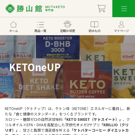
ホーム
商品一覧
定期お得便
読みもの
マイページ
KETOneUP
KETOneUP（ケトナップ）は、ケトン体（KETONE）エネルギーに着目し、新
たな「食と健康のスタンダード」をつくるブランドです。
カロリー・糖類ゼロの自然派甘味料
「KETO SWEET（ケトスイート）」
、ク
リルオイル×EPA・DHAを高配合した次世代オメガ3サプリ
「KRILLIO（クリ
リオ）」
、甘さと脂質で満足感を叶える
「ケトバターコーヒー ダイエットカ