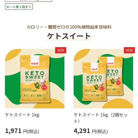
お一人様１回まで
カロリー・糖類ゼロの100%植物由来甘味料
ケトスイート
NEW
NEW
ケトスイート 1kg
ケトスイート 1kg（2個セッ
ト）
1,971
4,291
円(税込)
円(税込)