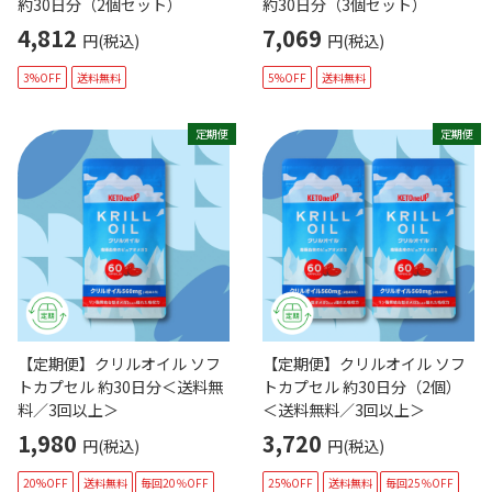
約30日分（2個セット）
約30日分（3個セット）
4,812
7,069
円(税込)
円(税込)
3%OFF
送料無料
5%OFF
送料無料
定期便
定期便
【定期便】クリルオイル ソフ
【定期便】クリルオイル ソフ
トカプセル 約30日分＜送料無
トカプセル 約30日分（2個）
料／3回以上＞
＜送料無料／3回以上＞
1,980
3,720
円(税込)
円(税込)
20%OFF
送料無料
毎回20％OFF
25%OFF
送料無料
毎回25％OFF