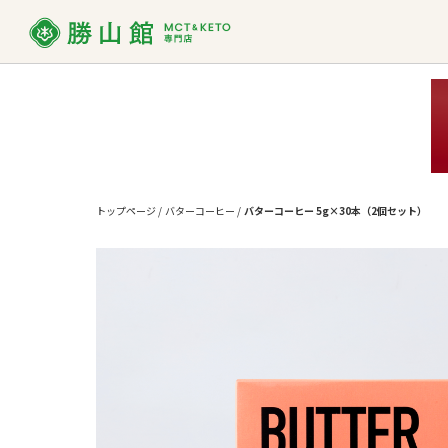
MCT
MCTオイルって？
ダイエット
お買い物ガイド
MCT
よくあ
使い方
トップページ
/
バターコーヒー
/
バターコーヒー 5g×30本（2個セット）
勝山館の想い
取り扱い店舗一覧
SDG
法人様
MCTオイル
バ
MCT入り
プロテイン