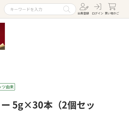
会員登録
ログイン
買い物かご
お役立ちコラム
レシピ
お知らせ一覧
KOMBUCHA
ギフトセット
ッツ由来
ー 5g×30本（2個セッ
すべての商品を見る