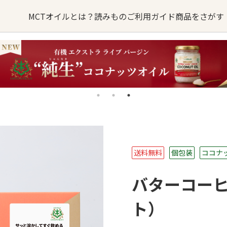
MCTオイルとは？
読みもの
ご利用ガイド
商品をさがす
オイルの
MCTオイルが
オイル
るご質問
バターコーヒー
お問い合わせ
できるまで
sへの取り組み
・卸業者様はこちら
MCTオイル
誕生ストーリー
ターコーヒー
KETOneUP
MCT
からだにいいもの
送料無料
個包装
ココナ
パウダーゼロ
おやつ
バターコーヒ
ト）