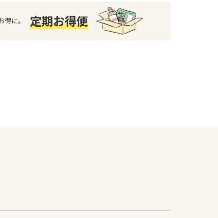
定期お得便
お得に。