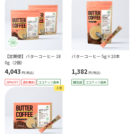
【定期便】バターコーヒー 18
バターコーヒー 5g×10本
0g（2個）
4,043
1,382
円
(税込)
円
(税込)
28%OFF
送料無料
ココナッツ由来
個包装
ココナッツ由来
人気