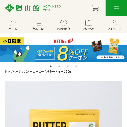
ホーム
商品一覧
定期お得便
読みもの
マイページ
トップページ
/
バターコーヒー
/
バターティー 150g