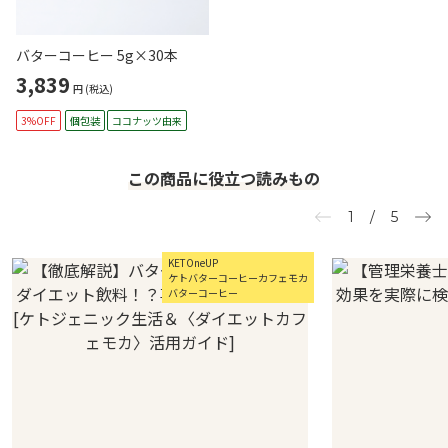
バターコーヒー 5g×30本
3,839
円
(税込)
3%OFF
個包装
ココナッツ由来
この商品に役立つ読みもの
1
/
5
KETOneUP
ケトバターコーヒーカフェモカ
バターコーヒー