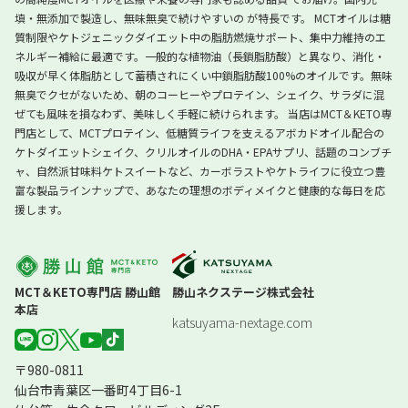
填・無添加で製造し、無味無臭で続けやすいの が特長です。 MCTオイルは糖
質制限やケトジェニックダイエット中の脂肪燃焼サポート、集中力維持のエ
ネルギー補給に最適です。一般的な植物油（長鎖脂肪酸）と異なり、消化・
吸収が早く体脂肪として蓄積されにくい中鎖脂肪酸100%のオイルです。無味
無臭でクセがないため、朝のコーヒーやプロテイン、シェイク、サラダに混
ぜても風味を損なわず、美味しく手軽に続けられます。 当店はMCT＆KETO専
門店として、MCTプロテイン、低糖質ライフを支えるアボカドオイル配合の
ケトダイエットシェイク、クリルオイルのDHA・EPAサプリ、話題のコンブチ
ャ、自然派甘味料ケトスイートなど、カーボラストやケトライフに役立つ豊
富な製品ラインナップで、あなたの理想のボディメイクと健康的な毎日を応
援します。
MCT＆KETO専門店 勝山館
勝山ネクステージ株式会社
本店
katsuyama-nextage.com
〒980-0811
仙台市青葉区一番町4丁目6-1