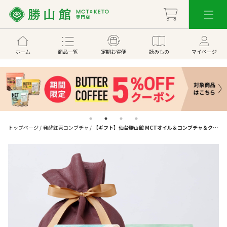
ホーム
商品一覧
定期お得便
読みもの
マイページ
トップページ
/
発酵紅茶コンブチャ
/
【ギフト】仙台勝山館 MCTオイル＆コンブチャ＆クリ
ーマースティック セット