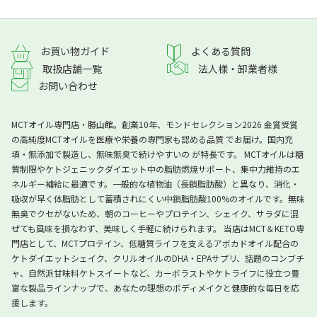
よくある質問
お買い物ガイド
取扱店舗一覧
法人様・卸業者様
お問い合わせ
MCTオイル専門店・勝山館。創業10年、モンドセレクション2026 金賞受賞
の高純度MCTオイルを医療や栄養の専門家も認める品質 でお届け。国内充
填・無添加で製造し、無味無臭で続けやすいの が特長です。 MCTオイルは糖
質制限やケトジェニックダイエット中の脂肪燃焼サポート、集中力維持のエ
ネルギー補給に最適です。一般的な植物油（長鎖脂肪酸）と異なり、消化・
吸収が早く体脂肪として蓄積されにくい中鎖脂肪酸100%のオイルです。無味
無臭でクセがないため、朝のコーヒーやプロテイン、シェイク、サラダに混
ぜても風味を損なわず、美味しく手軽に続けられます。 当店はMCT＆KETO専
門店として、MCTプロテイン、低糖質ライフを支えるアボカドオイル配合の
ケトダイエットシェイク、クリルオイルのDHA・EPAサプリ、話題のコンブチ
ャ、自然派甘味料ケトスイートなど、カーボラストやケトライフに役立つ豊
富な製品ラインナップで、あなたの理想のボディメイクと健康的な毎日を応
援します。