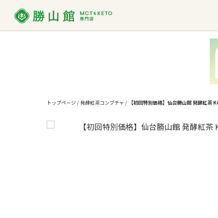
MCT
MCTオイルって？
ダイエット
お買い物ガイド
MCT
よくあ
使い方
トップページ
/
発酵紅茶コンブチャ
/
【初回特別価格】仙台勝山館 発酵紅茶 KOM
勝山館の想い
取り扱い店舗一覧
SDG
法人様
MCTオイル
バ
MCT入り
プロテイン