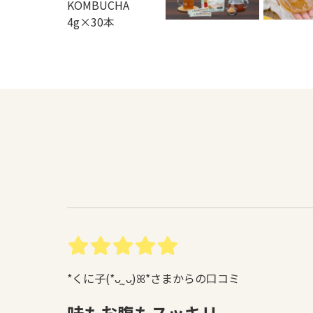
*くに子(*ᴗ͈ˬᴗ͈)ꕤ*さまからの口コミ
味もお腹もスッキリ