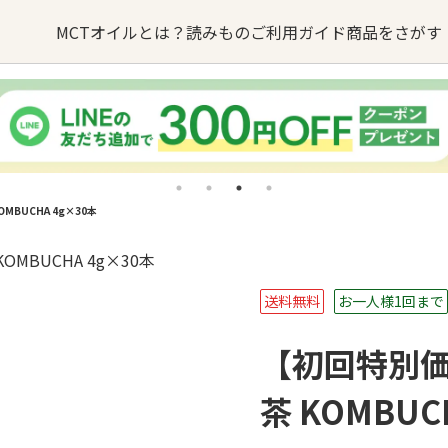
MCTオイルとは？
読みもの
ご利用ガイド
商品をさがす
オイルの
MCTオイルが
オイル
るご質問
バターコーヒー
お問い合わせ
できるまで
BUCHA 4g×30本
sへの取り組み
・卸業者様はこちら
MCTオイル
誕生ストーリー
ターコーヒー
KETOneUP
MCT
からだにいいもの
送料無料
お一人様1回まで
パウダーゼロ
おやつ
【初回特別価
茶 KOMBUC