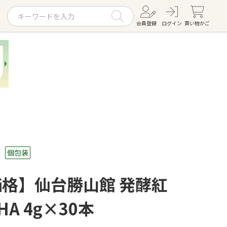
会員登録
ログイン
買い物かご
お役立ちコラム
レシピ
お知らせ一覧
KOMBUCHA
ギフトセット
個包装
格】仙台勝山館 発酵紅
HA 4g×30本
すべての商品を見る