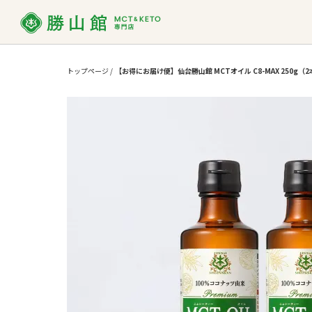
トップページ
/
【お得にお届け便】仙台勝山館 MCTオイル C8-MAX 250g
MCT
MCTオイルって？
ダイエット
お買い物ガイド
MCT
よくあ
使い方
勝山館の想い
取り扱い店舗一覧
SDG
法人様
MCTオイル
バ
MCT入り
プロテイン