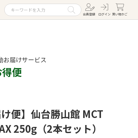
会員登録
ログイン
買い物かご
お役立ちコラム
レシピ
動お届けサービス
お知らせ一覧
お得便
KOMBUCHA
ギフトセット
け便】仙台勝山館 MCT
MAX 250g（2本セット）
すべての商品を見る