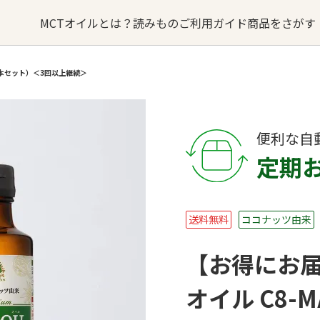
MCTオイルとは？
読みもの
ご利用ガイド
商品をさがす
（2本セット）＜3回以上継続＞
オイルの
MCTオイルが
オイル
るご質問
バターコーヒー
お問い合わせ
できるまで
便利な自
sへの取り組み
・卸業者様はこちら
MCTオイル
誕生ストーリー
定期
ターコーヒー
KETOneUP
MCT
からだにいいもの
送料無料
ココナッツ由来
パウダーゼロ
おやつ
【お得にお届
オイル C8-