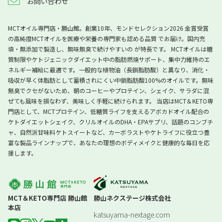
お問い合わせ
MCTオイル専門店・勝山館。創業10年、モンドセレクション2026 金賞受賞
の高純度MCTオイルを医療や栄養の専門家も認める品質 でお届け。国内充
填・無添加で製造し、無味無臭で続けやすいの が特長です。 MCTオイルは糖
質制限やケトジェニックダイエット中の脂肪燃焼サポート、集中力維持のエ
ネルギー補給に最適です。一般的な植物油（長鎖脂肪酸）と異なり、消化・
吸収が早く体脂肪として蓄積されにくい中鎖脂肪酸100%のオイルです。無味
無臭でクセがないため、朝のコーヒーやプロテイン、シェイク、サラダに混
ぜても風味を損なわず、美味しく手軽に続けられます。 当店はMCT＆KETO専
門店として、MCTプロテイン、低糖質ライフを支えるアボカドオイル配合の
ケトダイエットシェイク、クリルオイルのDHA・EPAサプリ、話題のコンブチ
ャ、自然派甘味料ケトスイートなど、カーボラストやケトライフに役立つ豊
富な製品ラインナップで、あなたの理想のボディメイクと健康的な毎日を応
援します。
MCT＆KETO専門店 勝山館
勝山ネクステージ株式会社
本店
katsuyama-nextage.com