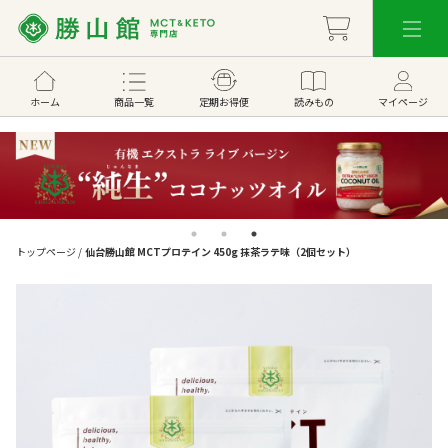
ホーム
商品一覧
定期お得便
読みもの
マイページ
トップページ
/
仙台勝山館 MCTプロテイン 450g 抹茶ラテ味（2個セット）