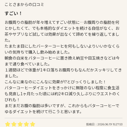
ことさまからの口コミ
すごい！
お腹周りの脂肪が年々増えてすごい状態に…お腹周りの脂肪を何
とかしたくて、でも本格的なダイエットを続ける自信がなく、お
茶やサプリなど試しては効果が出なくて諦めてを繰り返してまし
た。
たまたま目にしたバーターコーヒを何もしないよりいいかなくら
いの気持ちで購入し飲み始めました。
朝食の白米をバターコーヒーに置き換え納豆や目玉焼きなどは今
まで通り食べていました。
１週間ほどで体重が1キロ落ちお腹周りもなんだかスッキリしてき
ました。
こんなに楽なのにこんなに効果が!?とびっくりしました！
バターコーヒーダイエットをきっかけに無理のない程度に食生活
も見直し1ヶ月たった頃には約2キロ減り久しぶりにウエストのく
びれも！
まだまだお腹の脂肪は多いですが、これからもバターコーヒーで
ゆるダイエットを続けて行こうと思います。
投稿日：2026.06.19 15:27:53