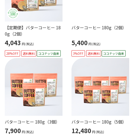
【定期便】バターコーヒー 18
バターコーヒー 180g（2個）
0g（2個）
4,043
5,400
円
(税込)
円
(税込)
28%OFF
送料無料
ココナッツ由来
3%OFF
送料無料
ココナッツ由来
バターコーヒー 180g（3個）
バターコーヒー 180g（5個）
7,900
12,480
円
(税込)
円
(税込)