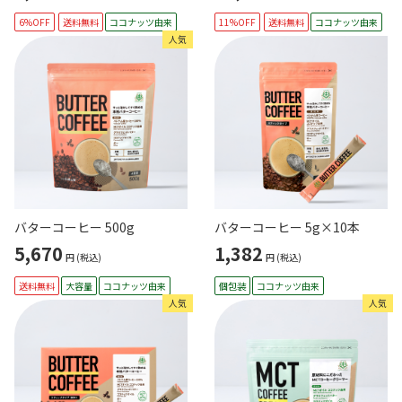
6%OFF
送料無料
ココナッツ由来
11%OFF
送料無料
ココナッツ由来
人気
バターコーヒー 500g
バターコーヒー 5g×10本
5,670
1,382
円
(税込)
円
(税込)
送料無料
大容量
ココナッツ由来
個包装
ココナッツ由来
人気
人気