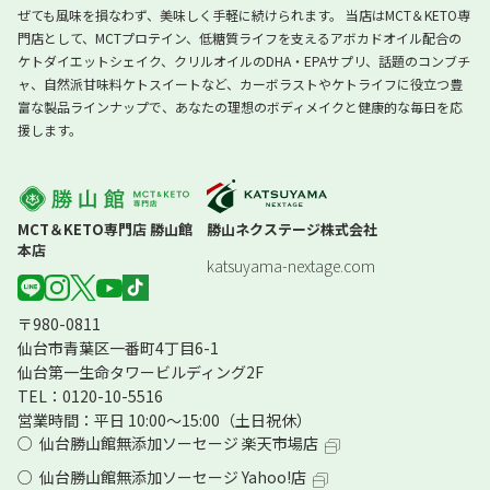
ぜても風味を損なわず、美味しく手軽に続けられます。 当店はMCT＆KETO専
門店として、MCTプロテイン、低糖質ライフを支えるアボカドオイル配合の
ケトダイエットシェイク、クリルオイルのDHA・EPAサプリ、話題のコンブチ
ャ、自然派甘味料ケトスイートなど、カーボラストやケトライフに役立つ豊
富な製品ラインナップで、あなたの理想のボディメイクと健康的な毎日を応
援します。
MCT＆KETO専門店 勝山館
勝山ネクステージ株式会社
本店
katsuyama-nextage.com
〒980-0811
仙台市青葉区一番町4丁目6-1
仙台第一生命タワービルディング2F
TEL：0120-10-5516
営業時間：平日 10:00～15:00（土日祝休）
仙台勝山館無添加ソーセージ 楽天市場店
仙台勝山館無添加ソーセージ Yahoo!店