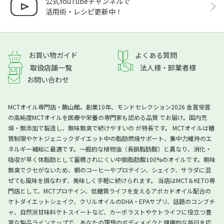
公式YouTubeチャンネルで
活用術・レシピ更新中！
よくある質問
お買い物ガイド
取扱店舗一覧
法人様・卸業者様
お問い合わせ
MCTオイル専門店・勝山館。創業10年、モンドセレクション2026 金賞受賞
の高純度MCTオイルを医療や栄養の専門家も認める品質 でお届け。国内充
填・無添加で製造し、無味無臭で続けやすいの が特長です。 MCTオイルは糖
質制限やケトジェニックダイエット中の脂肪燃焼サポート、集中力維持のエ
ネルギー補給に最適です。一般的な植物油（長鎖脂肪酸）と異なり、消化・
吸収が早く体脂肪として蓄積されにくい中鎖脂肪酸100%のオイルです。無味
無臭でクセがないため、朝のコーヒーやプロテイン、シェイク、サラダに混
ぜても風味を損なわず、美味しく手軽に続けられます。 当店はMCT＆KETO専
門店として、MCTプロテイン、低糖質ライフを支えるアボカドオイル配合の
ケトダイエットシェイク、クリルオイルのDHA・EPAサプリ、話題のコンブチ
ャ、自然派甘味料ケトスイートなど、カーボラストやケトライフに役立つ豊
富な製品ラインナップで、あなたの理想のボディメイクと健康的な毎日を応