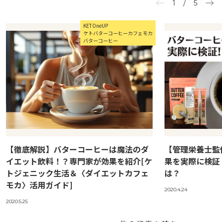
1
/
5
KETOneUP
ケトバターコーヒーカフェモカ
バターコーヒー
【徹底解説】バターコーヒーは魔法のダ
【管理栄養士監
イエット飲料！？専門家が効果を紹介[ケ
果を実際に検証
トジェニック生活＆〈ダイエットカフェ
は？
モカ〉活用ガイド]
2020.4.24
2020.5.25