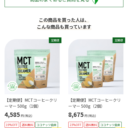
この商品を買った人は、
こんな商品も買っています
定期便
定期便
【定期便】MCTコーヒークリ
【定期便】MCTコーヒークリ
ーマー 500g（1個）
ーマー 500g（2個）
4,585
8,675
円
(税込)
円
(税込)
19%OFF
送料無料
ココナッツ由来
23%OFF
送料無料
ココナッツ由来