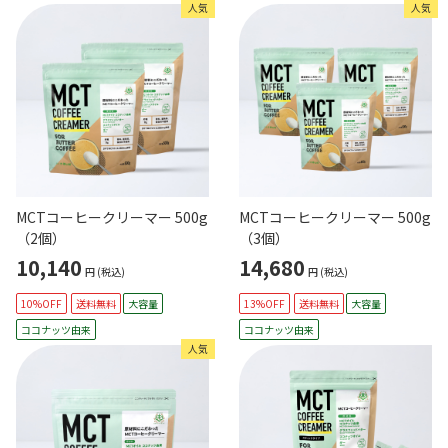
人気
人気
MCTコーヒークリーマー 500g
MCTコーヒークリーマー 500g
（2個）
（3個）
10,140
14,680
円
(税込)
円
(税込)
10%OFF
送料無料
大容量
13%OFF
送料無料
大容量
ココナッツ由来
ココナッツ由来
人気