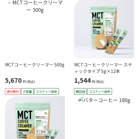
MCTコーヒークリーマー 500g
MCTコーヒークリーマー ステ
ィックタイプ 5g×12本
5,670
1,544
円
(税込)
円
(税込)
送料無料
大容量
ココナッツ由来
個包装
ココナッツ由来