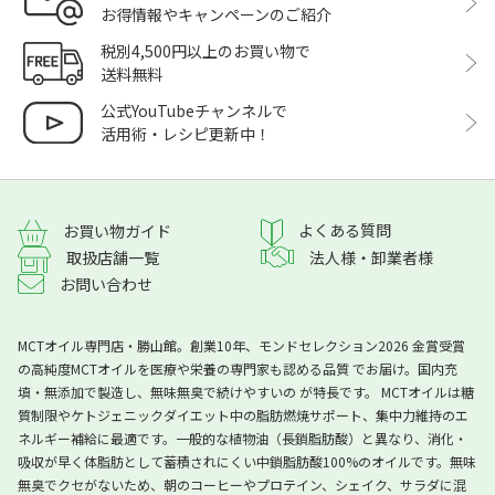
お得情報やキャンペーンのご紹介
税別4,500円以上のお買い物で
送料無料
公式YouTubeチャンネルで
活用術・レシピ更新中！
よくある質問
お買い物ガイド
取扱店舗一覧
法人様・卸業者様
お問い合わせ
MCTオイル専門店・勝山館。創業10年、モンドセレクション2026 金賞受賞
の高純度MCTオイルを医療や栄養の専門家も認める品質 でお届け。国内充
填・無添加で製造し、無味無臭で続けやすいの が特長です。 MCTオイルは糖
質制限やケトジェニックダイエット中の脂肪燃焼サポート、集中力維持のエ
ネルギー補給に最適です。一般的な植物油（長鎖脂肪酸）と異なり、消化・
吸収が早く体脂肪として蓄積されにくい中鎖脂肪酸100%のオイルです。無味
無臭でクセがないため、朝のコーヒーやプロテイン、シェイク、サラダに混