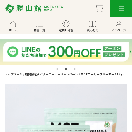
ホーム
商品一覧
定期お得便
読みもの
マイページ
トップページ
/
期間限定★バターコーヒーキャンペーン
/
MCTコーヒークリーマー 165g（2
個セット）