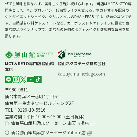
ぜても風味を損なわず、美味しく手軽に続けられます。 当店はMCT＆KETO専
門店として、MCTプロテイン、低糖質ライフを支えるアボカドオイル配合の
ケトダイエットシェイク、クリルオイルのDHA・EPAサプリ、話題のコンブチ
ャ、自然派甘味料ケトスイートなど、カーボラストやケトライフに役立つ豊
富な製品ラインナップで、あなたの理想のボディメイクと健康的な毎日を応
援します。
MCT＆KETO専門店 勝山館
勝山ネクステージ株式会社
本店
katsuyama-nextage.com
〒980-0811
仙台市青葉区一番町4丁目6-1
仙台第一生命タワービルディング2F
TEL：0120-10-5516
営業時間：平日 10:00～15:00（土日祝休）
仙台勝山館無添加ソーセージ 楽天市場店
仙台勝山館無添加ソーセージ Yahoo!店