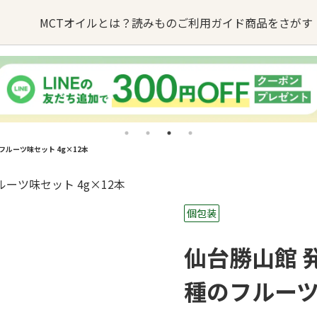
MCTオイルとは？
読みもの
ご利用ガイド
商品をさがす
オイルの
MCTオイルが
オイル
るご質問
バターコーヒー
お問い合わせ
できるまで
のフルーツ味セット 4g×12本
sへの取り組み
・卸業者様はこちら
MCTオイル
誕生ストーリー
ターコーヒー
KETOneUP
MCT
からだにいいもの
個包装
パウダーゼロ
おやつ
仙台勝山館 発
種のフルーツ