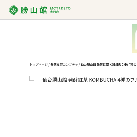
MCT
MCTオイルって？
ダイエット
お買い物ガイド
MCT
よくあ
使い方
トップページ
/
発酵紅茶コンブチャ
/
仙台勝山館 発酵紅茶 KOMBUCHA 4種
勝山館の想い
取り扱い店舗一覧
SDG
法人様
MCTオイル
バ
MCT入り
プロテイン