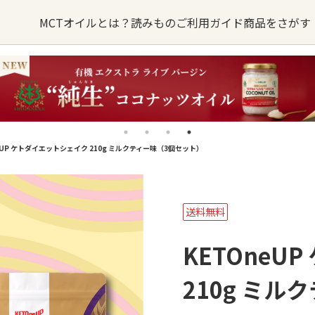
MCTオイルとは？
読みもの
ご利用ガイド
商品をさがす
オイルの
MCTオイルが
オイル
るご質問
バターコーヒー
お問い合わせ
できるまで
eUP ケトダイエットシェイク 210g ミルクティー味（3個セット）
sへの取り組み
・卸業者様はこちら
MCTオイル
誕生ストーリー
ターコーヒー
KETOneUP
MCT
からだにいいもの
送料無料
パウダーゼロ
おやつ
KETOneU
210g ミ