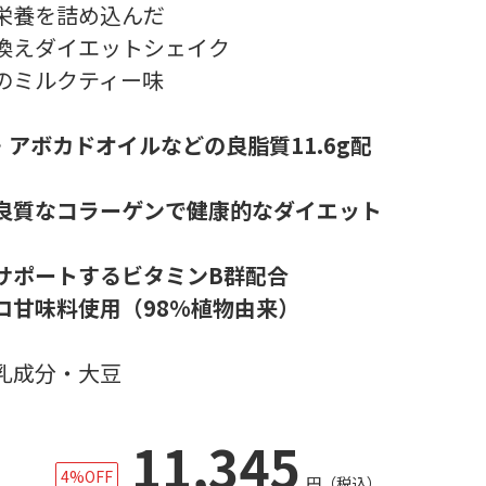
栄養を詰め込んだ
換えダイエットシェイク
のミルクティー味
・アボカドオイルなどの良脂質11.6g配
良質なコラーゲンで健康的なダイエット
サポートするビタミンB群配合
ロ甘味料使用（98%植物由来）
乳成分・大豆
11,345
4%OFF
円
（税込）