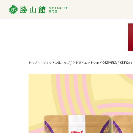
MCT
MCTオイルって？
ダイエット
お買い物ガイド
MCT
よくあ
使い方
トップページ
/
ケトン体アップ
/
ケトダイエットシェイク関連商品
/
KETOn
勝山館の想い
取り扱い店舗一覧
SDG
法人様
MCTオイル
バ
MCT入り
プロテイン