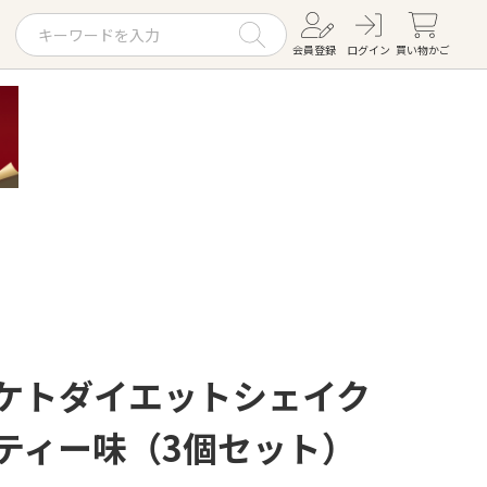
会員登録
ログイン
買い物かご
お役立ちコラム
レシピ
お知らせ一覧
KOMBUCHA
ギフトセット
P ケトダイエットシェイク
ルクティー味（3個セット）
すべての商品を見る