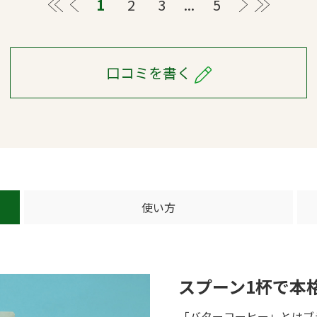
≪
＜
1
2
3
...
5
＞
≫
口コミを書く
使い方
スプーン1杯で本
「バターコーヒー」とはブ