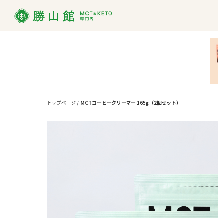
MCT
MCTオイルって？
ダイエット
お買い物ガイド
MCT
よくあ
使い方
トップページ
/
MCTコーヒークリーマー 165g（2個セット）
勝山館の想い
取り扱い店舗一覧
SDG
法人様
MCTオイル
バ
MCT入り
プロテイン