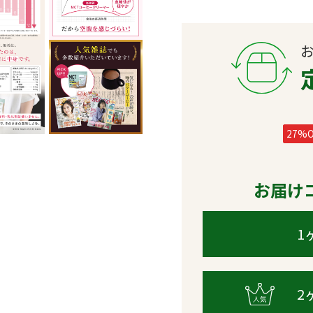
27%O
お届け
1
2