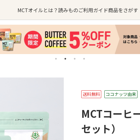
MCTオイルとは？
読みもの
ご利用ガイド
商品をさがす
オイルの
MCTオイルが
オイル
るご質問
バターコーヒー
お問い合わせ
できるまで
sへの取り組み
・卸業者様はこちら
MCTオイル
誕生ストーリー
ターコーヒー
KETOneUP
MCT
からだにいいもの
送料無料
ココナッツ由来
パウダーゼロ
おやつ
MCTコーヒー
セット）