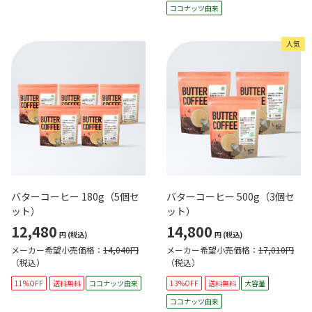
ココナッツ由来
人気
バターコーヒー 180g（5個セ
バターコーヒー 500g（3個セ
ット）
ット）
12,480
14,800
円
(税込)
円
(税込)
メーカー希望小売価格：
14,040円
メーカー希望小売価格：
17,010円
（税込）
（税込）
11%OFF
送料無料
ココナッツ由来
13%OFF
送料無料
大容量
ココナッツ由来