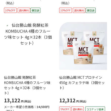
（税込）
（税込）
10%OFF
送料無料
個包装
10%OFF
送料無料
個包装
仙台勝山館 発酵紅茶
仙台勝山館 MCTプロテイン
KOMBUCHA 4種のフルーツ味
450g カフェラテ味（3個セッ
セット 4g×32本（3個セッ
ト）
ト）
13,122
12,312
円
(税込)
円
(税込)
メーカー希望小売価格：
14,580円
5%OFF
送料無料
ココナッツ由来