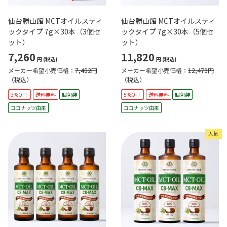
仙台勝山館 MCTオイルスティ
仙台勝山館 MCTオイルスティ
ックタイプ 7g×30本（3個セ
ックタイプ 7g×30本（5個セ
ット）
ット）
7,260
11,820
円
(税込)
円
(税込)
メーカー希望小売価格：
7,482円
メーカー希望小売価格：
12,470円
（税込）
（税込）
3%OFF
送料無料
個包装
5%OFF
送料無料
個包装
ココナッツ由来
ココナッツ由来
人気