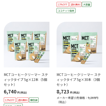
13%OFF
送料無料
大容量
ココナッツ由来
MCTコーヒークリーマー ステ
MCTコーヒークリーマー ステ
ィックタイプ 5g×12本（5個
ィックタイプ 5g×30本（3個
セット）
セット）
6,740
8,723
円
(税込)
円
(税込)
メーカー希望小売価格：
9,269円
12%OFF
送料無料
個包装
（税込）