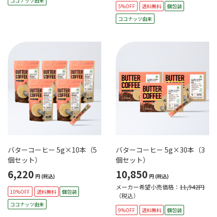
ココナッツ由来
5%OFF
送料無料
個包装
ココナッツ由来
バターコーヒー 5g×10本（5
バターコーヒー 5g×30本（3
個セット）
個セット）
6,220
10,850
円
(税込)
円
(税込)
メーカー希望小売価格：
11,942円
10%OFF
送料無料
個包装
（税込）
ココナッツ由来
9%OFF
送料無料
個包装