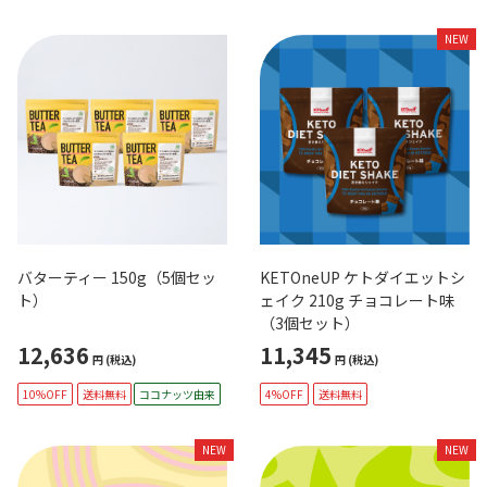
NEW
バターティー 150g（5個セッ
KETOneUP ケトダイエットシ
ト）
ェイク 210g チョコレート味
（3個セット）
12,636
11,345
円
(税込)
円
(税込)
10%OFF
送料無料
ココナッツ由来
4%OFF
送料無料
NEW
NEW