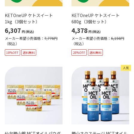
KETOneUP ケトスイート
KETOneUP ケトスイート
1kg（3個セット）
680g（3個セット）
6,307
4,378
円
(税込)
円
(税込)
メーカー希望小売価格：
7,776円
メーカー希望小売価格：
6,156円
（税込）
（税込）
18%OFF
送料無料
28%OFF
送料無料
人気
仙台勝山館 MCTオイルパウダ
勝山ネクステージ MCTオイル