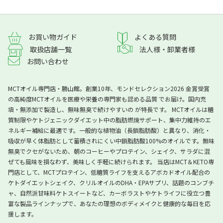
よくある質問
お買い物ガイド
取扱店舗一覧
法人様・卸業者様
お問い合わせ
MCTオイル専門店・勝山館。創業10年、モンドセレクション2026 金賞受賞
の高純度MCTオイルを医療や栄養の専門家も認める品質 でお届け。国内充
填・無添加で製造し、無味無臭で続けやすいの が特長です。 MCTオイルは糖
質制限やケトジェニックダイエット中の脂肪燃焼サポート、集中力維持のエ
ネルギー補給に最適です。一般的な植物油（長鎖脂肪酸）と異なり、消化・
吸収が早く体脂肪として蓄積されにくい中鎖脂肪酸100%のオイルです。無味
無臭でクセがないため、朝のコーヒーやプロテイン、シェイク、サラダに混
ぜても風味を損なわず、美味しく手軽に続けられます。 当店はMCT＆KETO専
門店として、MCTプロテイン、低糖質ライフを支えるアボカドオイル配合の
ケトダイエットシェイク、クリルオイルのDHA・EPAサプリ、話題のコンブチ
ャ、自然派甘味料ケトスイートなど、カーボラストやケトライフに役立つ豊
富な製品ラインナップで、あなたの理想のボディメイクと健康的な毎日を応
援します。