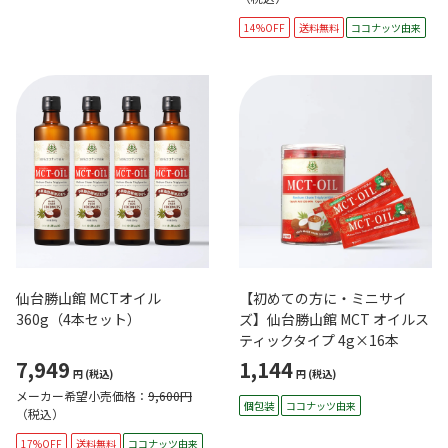
14%OFF
送料無料
ココナッツ由来
仙台勝山館 MCTオイル
【初めての方に・ミニサイ
360g（4本セット）
ズ】仙台勝山館 MCT オイルス
ティックタイプ 4g×16本
7,949
1,144
円
(税込)
円
(税込)
メーカー希望小売価格：
9,600円
個包装
ココナッツ由来
（税込）
17%OFF
送料無料
ココナッツ由来