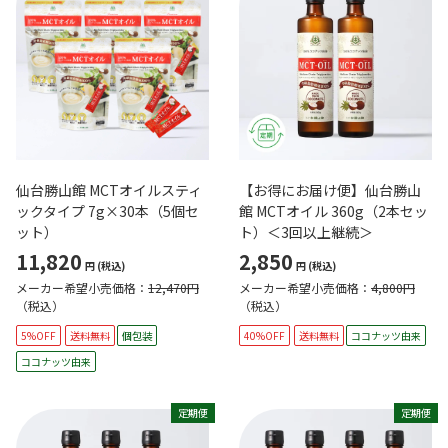
仙台勝山館 MCTオイルスティ
【お得にお届け便】仙台勝山
ックタイプ 7g×30本（5個セ
館 MCTオイル 360g（2本セッ
ット）
ト）＜3回以上継続＞
11,820
2,850
円
(税込)
円
(税込)
メーカー希望小売価格：
12,470円
メーカー希望小売価格：
4,800円
（税込）
（税込）
5%OFF
送料無料
個包装
40%OFF
送料無料
ココナッツ由来
ココナッツ由来
定期便
定期便