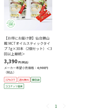
【お得にお届け便】仙台勝山
館 MCTオイルスティックタイ
プ 7g×30本（2個セット）＜3
回以上継続＞
3,390
円
(税込)
メーカー希望小売価格：
4,988円
（税込）
32%OFF
送料無料
個包装
ココナッツ由来
1