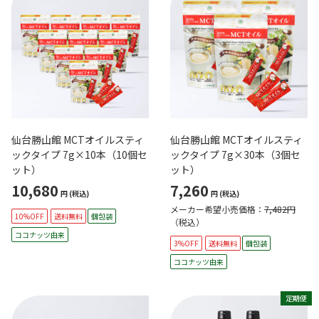
仙台勝山館 MCTオイルスティ
仙台勝山館 MCTオイルスティ
ックタイプ 7g×10本（10個セ
ックタイプ 7g×30本（3個セ
ット）
ット）
10,680
7,260
円
(税込)
円
(税込)
メーカー希望小売価格：
7,482円
10%OFF
送料無料
個包装
（税込）
ココナッツ由来
3%OFF
送料無料
個包装
ココナッツ由来
定期便