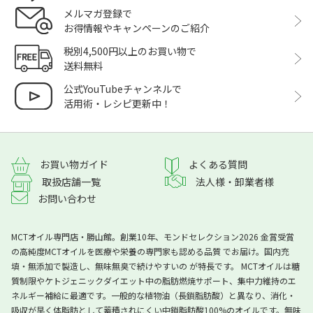
メルマガ登録で
お得情報やキャンペーンのご紹介
税別4,500円以上のお買い物で
送料無料
公式YouTubeチャンネルで
活用術・レシピ更新中！
よくある質問
お買い物ガイド
取扱店舗一覧
法人様・卸業者様
お問い合わせ
MCTオイル専門店・勝山館。創業10年、モンドセレクション2026 金賞受賞
の高純度MCTオイルを医療や栄養の専門家も認める品質 でお届け。国内充
填・無添加で製造し、無味無臭で続けやすいの が特長です。 MCTオイルは糖
質制限やケトジェニックダイエット中の脂肪燃焼サポート、集中力維持のエ
ネルギー補給に最適です。一般的な植物油（長鎖脂肪酸）と異なり、消化・
吸収が早く体脂肪として蓄積されにくい中鎖脂肪酸100%のオイルです。無味