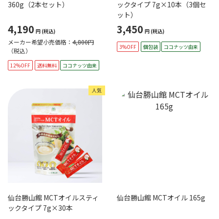
360g（2本セット）
ックタイプ 7g×10本（3個セ
ット）
4,190
3,450
円
(税込)
円
(税込)
メーカー希望小売価格：
4,800円
3%OFF
個包装
ココナッツ由来
（税込）
12%OFF
送料無料
ココナッツ由来
人気
仙台勝山館 MCTオイルスティ
仙台勝山館 MCTオイル 165g
ックタイプ 7g×30本