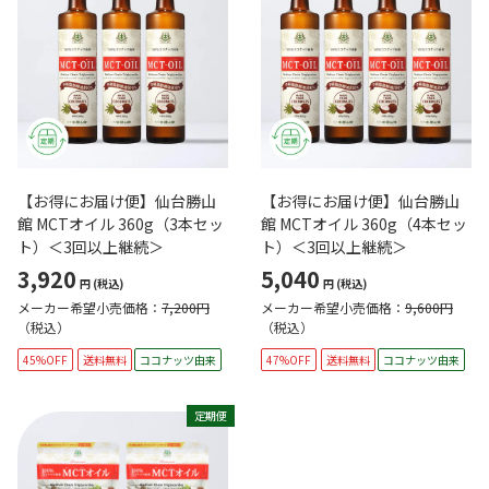
【お得にお届け便】仙台勝山
【お得にお届け便】仙台勝山
館 MCTオイル 360g（3本セッ
館 MCTオイル 360g（4本セッ
ト）＜3回以上継続＞
ト）＜3回以上継続＞
3,920
5,040
円
(税込)
円
(税込)
メーカー希望小売価格：
7,200円
メーカー希望小売価格：
9,600円
（税込）
（税込）
45%OFF
送料無料
ココナッツ由来
47%OFF
送料無料
ココナッツ由来
定期便