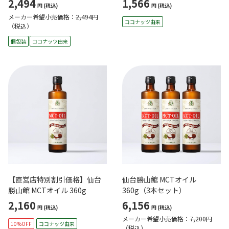
2,494
1,566
円
(税込)
円
(税込)
メーカー希望小売価格：
2,494円
ココナッツ由来
（税込）
個包装
ココナッツ由来
【直営店特別割引価格】仙台
仙台勝山館 MCTオイル
勝山館 MCTオイル 360g
360g（3本セット）
2,160
6,156
円
(税込)
円
(税込)
メーカー希望小売価格：
7,200円
10%OFF
ココナッツ由来
（税込）