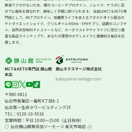
無臭でクセがないため、朝のコーヒーやプロテイン、シェイク、サラダに混
ぜても風味を損なわず、美味しく手軽に続けられます。 当店はMCT＆KETO専
門店として、MCTプロテイン、低糖質ライフを支えるアボカドオイル配合の
ケトダイエットシェイク、クリルオイルのDHA・EPAサプリ、話題のコンブチ
ャ、自然派甘味料ケトスイートなど、カーボラストやケトライフに役立つ豊
富な製品ラインナップで、あなたの理想のボディメイクと健康的な毎日を応
援します。
MCT＆KETO専門店 勝山館
勝山ネクステージ株式会社
本店
katsuyama-nextage.com
〒980-0811
仙台市青葉区一番町4丁目6-1
仙台第一生命タワービルディング2F
TEL：0120-10-5516
営業時間：平日 10:00～15:00（土日祝休）
仙台勝山館無添加ソーセージ 楽天市場店