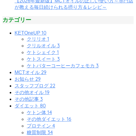
【2026年最新版】MCTオイルの正しい使い方～専門店
が教える毎日続けられる摂り方＆レシピ～
カテゴリー
10
KETOneUP
1
クリリオ
3
クリルオイル
1
ケトシェイク
3
ケトスイート
3
ケトバターコーヒーカフェモカ
29
MCTオイル
29
お知らせ
22
スタッフブログ
19
その他オイル
3
その他記事
80
ダイエット
14
ケトン体
16
その他ダイエット
4
プロテイン
34
糖質制限