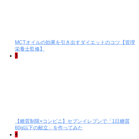
MCTオイルの効果を引き出すダイエットのコツ【管理
栄養士監修】
3
【糖質制限×コンビニ】セブンイレブンで「1日糖質
60g以下の献立」を作ってみた
4