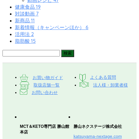
47
動画レシピ
19
健康食品
7
対談動画
11
新商品
6
新着情報（キャンペーンほか）
2
活用法
15
脂肪酸
お買い物ガイド
よくある質問
取扱店舗一覧
法人様・卸業者様
お問い合わせ
MCT＆KETO専門店 勝山館
勝山ネクステージ株式会社
本店
katsuyama-nextage.com