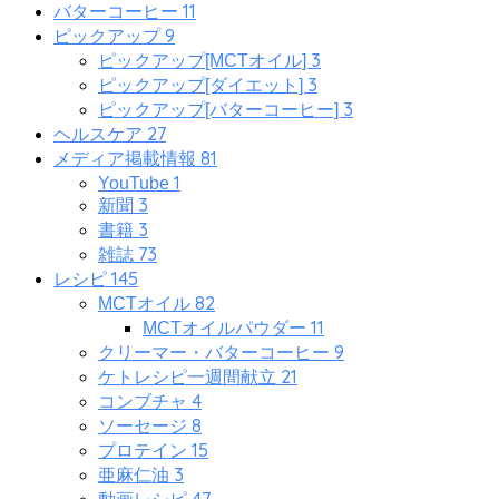
11
バターコーヒー
9
ピックアップ
3
ピックアップ[MCTオイル]
3
ピックアップ[ダイエット]
3
ピックアップ[バターコーヒー]
27
ヘルスケア
81
メディア掲載情報
1
YouTube
3
新聞
3
書籍
73
雑誌
145
レシピ
82
MCTオイル
11
MCTオイルパウダー
9
クリーマー・バターコーヒー
21
ケトレシピ一週間献立
4
コンブチャ
8
ソーセージ
15
プロテイン
3
亜麻仁油