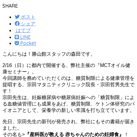
SHARE
ポスト
シェア
はてブ
LINE
Pocket
こんにちは！勝山館スタッフの森田です。
2/16（日）に都内で開催する、弊社主催の『MCTオイル健
康セミナー』。
今回講師を務めていただくのは、糖質制限による健康管理を
提唱する、宗田マタニティクリニック院長・宗田哲男先生で
す！
宗田先生は、妊娠糖尿病や糖尿病妊娠への「糖質制限」によ
る血糖値管理にも成果をあげ、糖質制限、ケトン体研究のパ
イオニアとして、栄養学の新しい常識を打ち立てています。
先日、宗田先生の新刊が発売され、弊社にもその書籍が届き
ました。
その名も>
『産科医が教える 赤ちゃんのための妊婦食』
！