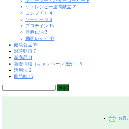
9
クリーマー・バターコーヒー
21
ケトレシピ一週間献立
4
コンブチャ
8
ソーセージ
15
プロテイン
3
亜麻仁油
47
動画レシピ
19
健康食品
7
対談動画
11
新商品
6
新着情報（キャンペーンほか）
2
活用法
15
脂肪酸
お買