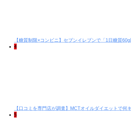
【糖質制限×コンビニ】セブンイレブンで「1日糖質60
4
【口コミを専門店が調査】MCTオイルダイエットで何
5