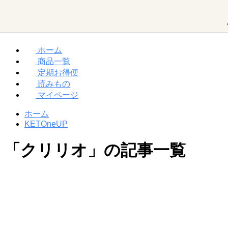
ホーム
商品一覧
MCTオイルって？
ダイエット
お買い物ガイド
定期お得便
読みもの
マイページ
勝山館の想い
取り扱い店舗一覧
MCTオイル
ホーム
KETOneUP
「クリリオ」の記事一覧
MCT入り
プロテイン