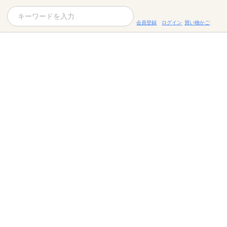
会員登録
ログイン
買い物かご
お役立ちコラム
レシピ
お知らせ一覧
KOMBUCHA
ギフトセット
すべての商品を見る