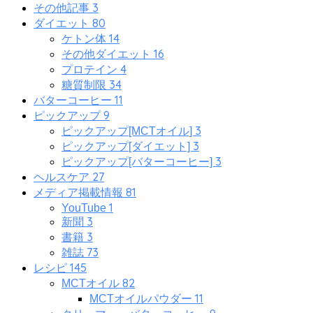
3
その他記事
80
ダイエット
14
ケトン体
16
その他ダイエット
4
プロテイン
34
糖質制限
11
バターコーヒー
9
ピックアップ
3
ピックアップ[MCTオイル]
3
ピックアップ[ダイエット]
3
ピックアップ[バターコーヒー]
27
ヘルスケア
81
メディア掲載情報
1
YouTube
3
新聞
3
書籍
73
雑誌
145
レシピ
82
MCTオイル
11
MCTオイルパウダー