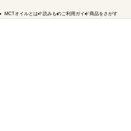
MCTオイルとは？
読みもの
ご利用ガイド
商品をさがす
MCTオイルの
MCTオイルが
MCTオイル
よくあるご質問
バターコーヒー
お問い合わせ
使い方
できるまで
SDGsへの取り組み
法人様・卸業者様はこちら
MCTオイル
誕生ストーリー
バターコーヒー
KETOneUP
からだにいいもの
MCT
パウダーゼロ
おやつ