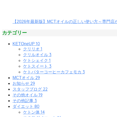
【2026年最新版】MCTオイルの正しい使い方～専門
カテゴリー
10
KETOneUP
1
クリリオ
3
クリルオイル
1
ケトシェイク
3
ケトスイート
3
ケトバターコーヒーカフェモカ
29
MCTオイル
29
お知らせ
22
スタッフブログ
19
その他オイル
3
その他記事
80
ダイエット
14
ケトン体