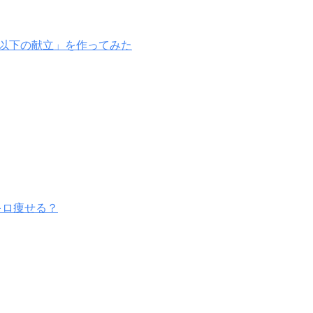
g以下の献立」を作ってみた
キロ痩せる？