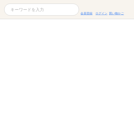
会員登録
ログイン
買い物かご
お役立ちコラム
レシピ
お知らせ一覧
KOMBUCHA
ギフトセット
すべての商品を見る