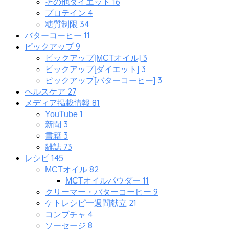
16
その他ダイエット
4
プロテイン
34
糖質制限
11
バターコーヒー
9
ピックアップ
3
ピックアップ[MCTオイル]
3
ピックアップ[ダイエット]
3
ピックアップ[バターコーヒー]
27
ヘルスケア
81
メディア掲載情報
1
YouTube
3
新聞
3
書籍
73
雑誌
145
レシピ
82
MCTオイル
11
MCTオイルパウダー
9
クリーマー・バターコーヒー
21
ケトレシピ一週間献立
4
コンブチャ
8
ソーセージ