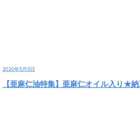
2020年5月5日
【亜麻仁油特集】亜麻仁オイル入り★納