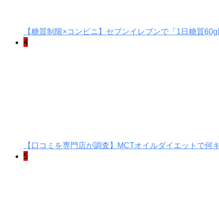
【糖質制限×コンビニ】セブンイレブンで「1日糖質60
4
【口コミを専門店が調査】MCTオイルダイエットで何
5