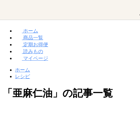
ホーム
商品一覧
MCTオイルって？
ダイエット
お買い物ガイド
定期お得便
読みもの
マイページ
勝山館の想い
取り扱い店舗一覧
MCTオイル
ホーム
レシピ
「亜麻仁油」の記事一覧
MCT入り
プロテイン