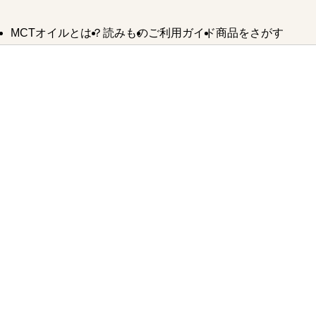
MCTオイルとは？
読みもの
ご利用ガイド
商品をさがす
MCTオイルの
MCTオイルが
MCTオイル
よくあるご質問
バターコーヒー
お問い合わせ
使い方
できるまで
SDGsへの取り組み
法人様・卸業者様はこちら
MCTオイル
誕生ストーリー
バターコーヒー
KETOneUP
からだにいいもの
MCT
パウダーゼロ
おやつ