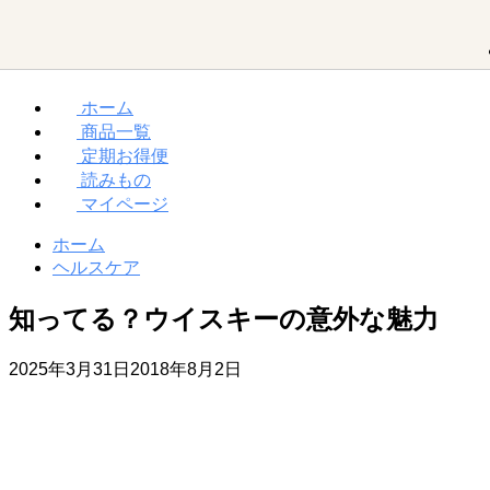
ホーム
商品一覧
MCTオイルって？
ダイエット
お買い物ガイド
定期お得便
読みもの
マイページ
勝山館の想い
取り扱い店舗一覧
MCTオイル
ホーム
ヘルスケア
知ってる？ウイスキーの意外な魅力
MCT入り
プロテイン
2025年3月31日
2018年8月2日