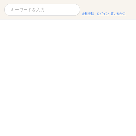
会員登録
ログイン
買い物かご
お役立ちコラム
レシピ
お知らせ一覧
KOMBUCHA
ギフトセット
すべての商品を見る