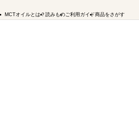
MCTオイルとは？
読みもの
ご利用ガイド
商品をさがす
MCTオイルの
MCTオイルが
MCTオイル
よくあるご質問
バターコーヒー
お問い合わせ
使い方
できるまで
SDGsへの取り組み
法人様・卸業者様はこちら
MCTオイル
誕生ストーリー
バターコーヒー
KETOneUP
からだにいいもの
MCT
パウダーゼロ
おやつ