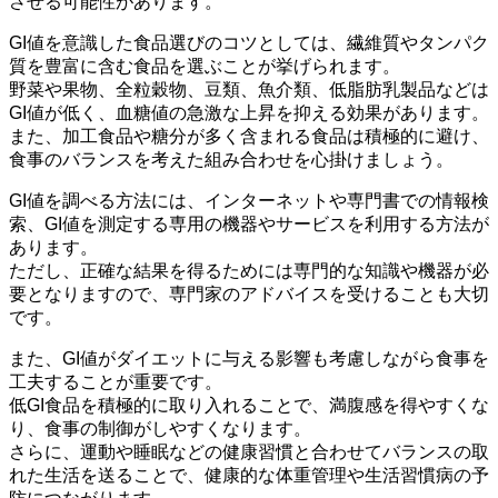
させる可能性があります。
GI値を意識した食品選びのコツとしては、
繊維質やタンパク
質を豊富に含む食品を選ぶこと
が挙げられます。
野菜や果物、全粒穀物、豆類、魚介類、低脂肪乳製品などは
GI値が低く、血糖値の急激な上昇を抑える効果があります。
また、加工食品や糖分が多く含まれる食品は積極的に避け、
食事のバランスを考えた組み合わせを心掛けましょう。
GI値を調べる方法には、
インターネットや専門書での情報検
索、GI値を測定する専用の機器やサービスを利用する方法
が
あります。
ただし、正確な結果を得るためには専門的な知識や機器が必
要となりますので、専門家のアドバイスを受けることも大切
です。
また、
GI値がダイエットに与える影響も考慮しながら食事を
工夫することが重要です。
低GI食品を積極的に取り入れることで、満腹感を得やすくな
り、食事の制御がしやすくなります。
さらに、運動や睡眠などの健康習慣と合わせてバランスの取
れた生活を送ることで、健康的な体重管理や生活習慣病の予