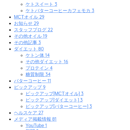
3
ケトスイート
3
ケトバターコーヒーカフェモカ
29
MCTオイル
29
お知らせ
22
スタッフブログ
19
その他オイル
3
その他記事
80
ダイエット
14
ケトン体
16
その他ダイエット
4
プロテイン
34
糖質制限
11
バターコーヒー
9
ピックアップ
3
ピックアップ[MCTオイル]
3
ピックアップ[ダイエット]
3
ピックアップ[バターコーヒー]
27
ヘルスケア
81
メディア掲載情報
1
YouTube