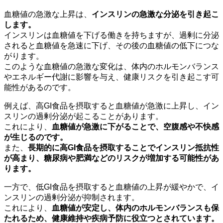
血糖値の急激な上昇は、
インスリンの急激な分泌を引き起こ
します。
インスリンは血糖値を下げる働きを持ちますが、過剰に分泌
されると血糖値を急速に下げ、その後の血糖値の低下につな
がります。
このような血糖値の急激な変化は、体内のホルモンバランス
やエネルギー代謝に影響を与え、健康リスクを引き起こす可
能性があるのです。
例えば、高GI食品を摂取すると血糖値が急激に上昇し、イン
スリンの過剰分泌が起こることがあります。
これにより、
血糖値が急激に下がることで、空腹感や不快感
が生じるのです。
また、
長期的に高GI食品を摂取することでインスリン抵抗性
が高まり、糖尿病や肥満などのリスクが増加する可能性があ
ります。
一方で、低GI食品を摂取すると血糖値の上昇が緩やかで、イ
ンスリンの過剰分泌が抑制されます。
これにより、
血糖値が安定し、体内のホルモンバランスも保
たれるため、健康維持や疾病予防に役立つとされています。