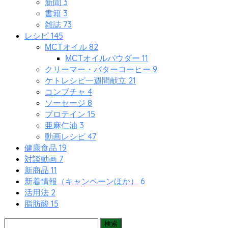
3
新聞
3
書籍
73
雑誌
145
レシピ
82
MCTオイル
11
MCTオイルパウダー
9
クリーマー・バターコーヒー
21
ケトレシピ一週間献立
4
コンブチャ
8
ソーセージ
15
プロテイン
3
亜麻仁油
47
動画レシピ
19
健康食品
7
対談動画
11
新商品
6
新着情報（キャンペーンほか）
2
活用法
15
脂肪酸