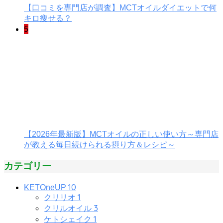
【口コミを専門店が調査】MCTオイルダイエットで何
キロ痩せる？
5
【2026年最新版】MCTオイルの正しい使い方～専門店
が教える毎日続けられる摂り方＆レシピ～
カテゴリー
10
KETOneUP
1
クリリオ
3
クリルオイル
1
ケトシェイク