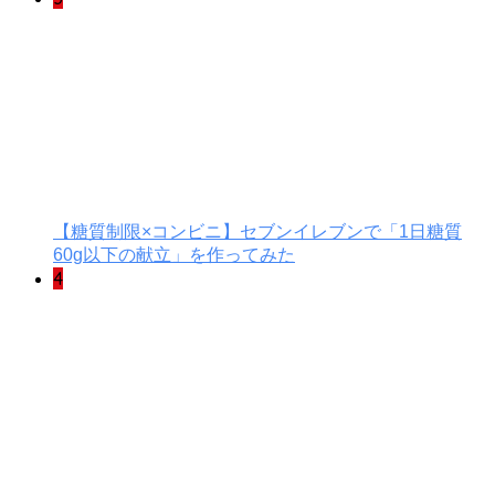
【糖質制限×コンビニ】セブンイレブンで「1日糖質
60g以下の献立」を作ってみた
4