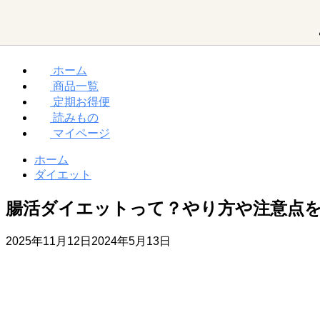
ホーム
商品一覧
MCTオイルって？
ダイエット
お買い物ガイド
定期お得便
読みもの
マイページ
勝山館の想い
取り扱い店舗一覧
MCTオイル
ホーム
ダイエット
腸活ダイエットって？やり方や注意点
MCT入り
プロテイン
2025年11月12日
2024年5月13日