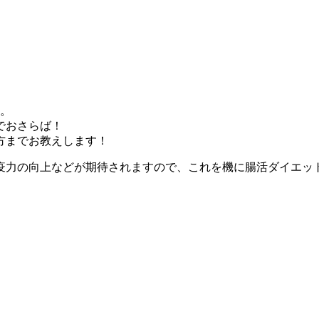
す。
でおさらば！
方までお教えします！
疫力の向上
などが期待されますので、これを機に腸活ダイエッ