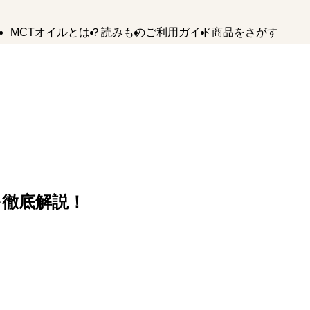
MCTオイルとは？
読みもの
ご利用ガイド
商品をさがす
MCTオイルの
MCTオイルが
MCTオイル
よくあるご質問
バターコーヒー
お問い合わせ
使い方
できるまで
SDGsへの取り組み
法人様・卸業者様はこちら
MCTオイル
誕生ストーリー
バターコーヒー
KETOneUP
を徹底解説！
からだにいいもの
MCT
パウダーゼロ
おやつ