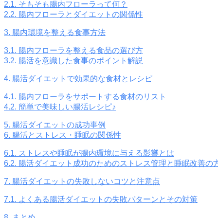
2.1.
そもそも腸内フローラって何？
2.2.
腸内フローラとダイエットの関係性
3.
腸内環境を整える食事方法
3.1.
腸内フローラを整える食品の選び方
3.2.
腸活を意識した食事のポイント解説
4.
腸活ダイエットで効果的な食材とレシピ
4.1.
腸内フローラをサポートする食材のリスト
4.2.
簡単で美味しい腸活レシピ♪
5.
腸活ダイエットの成功事例
6.
腸活とストレス・睡眠の関係性
6.1.
ストレスや睡眠が腸内環境に与える影響とは
6.2.
腸活ダイエット成功のためのストレス管理と睡眠改善の
7.
腸活ダイエットの失敗しないコツと注意点
7.1.
よくある腸活ダイエットの失敗パターンとその対策
8.
まとめ