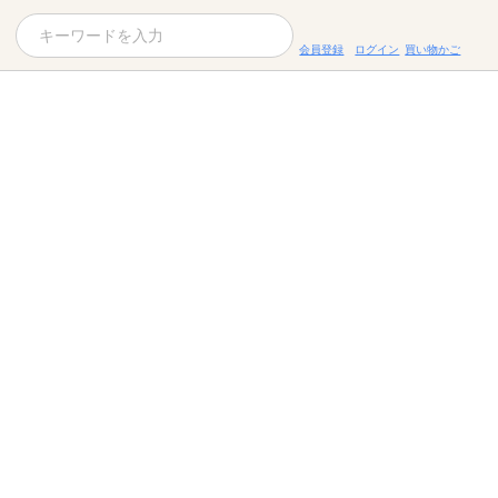
会員登録
ログイン
買い物かご
お役立ちコラム
レシピ
お知らせ一覧
KOMBUCHA
ギフトセット
すべての商品を見る