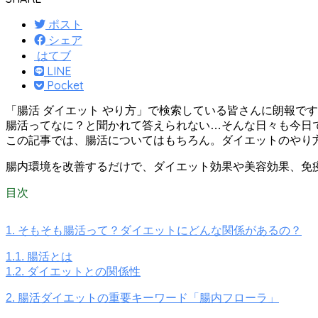
ポスト
シェア
はてブ
LINE
Pocket
「腸活 ダイエット やり方」で検索している皆さんに朗報で
腸活ってなに？と聞かれて答えられない…そんな日々も今日
この記事では、腸活についてはもちろん。ダイエットのやり
腸内環境を改善するだけで、
ダイエット効果や美容効果、免
目次
1.
そもそも腸活って？ダイエットにどんな関係があるの？
1.1.
腸活とは
1.2.
ダイエットとの関係性
2.
腸活ダイエットの重要キーワード「腸内フローラ」