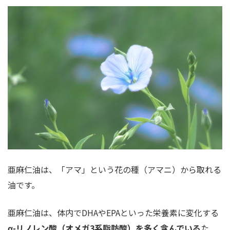
亜麻仁油は、「アマ」という花の種（アマニ）から取れる
油です。
亜麻仁油は、体内でDHAやEPAといった栄養素に変化する
α-リノレン酸（オメガ3系脂肪酸）を多く含んでいる
た