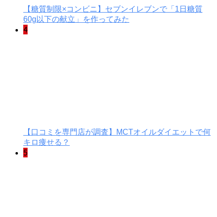
【糖質制限×コンビニ】セブンイレブンで「1日糖質
60g以下の献立」を作ってみた
4
【口コミを専門店が調査】MCTオイルダイエットで何
キロ痩せる？
5