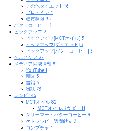
16
その他ダイエット
4
プロテイン
34
糖質制限
11
バターコーヒー
9
ピックアップ
3
ピックアップ[MCTオイル]
3
ピックアップ[ダイエット]
3
ピックアップ[バターコーヒー]
27
ヘルスケア
81
メディア掲載情報
1
YouTube
3
新聞
3
書籍
73
雑誌
145
レシピ
82
MCTオイル
11
MCTオイルパウダー
9
クリーマー・バターコーヒー
21
ケトレシピ一週間献立
4
コンブチャ