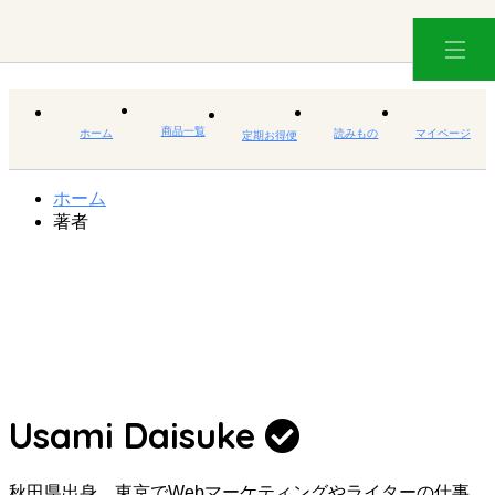
商品一覧
ホーム
読みもの
マイページ
定期お得便
ホーム
著者
Usami Daisuke
秋田県出身。東京でWebマーケティングやライターの仕事