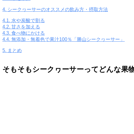
4.
シークヮーサーのオススメの飲み方・摂取方法
4.1.
水や炭酸で割る
4.2.
甘さを加える
4.3.
食べ物にかける
4.4.
無添加・無着色で果汁100％「勝山シークヮーサー」
5.
まとめ
そもそもシークヮーサーってどんな果