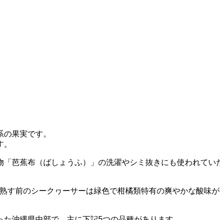
系の果実です。
す。
物「芭蕉布（ばしょうふ）」の洗濯やシミ抜きにも使われてい
る熟す前のシークヮーサーは緑色で柑橘類特有の爽やかな酸味
った沖縄県中部で、主に下記5つの品種があります。