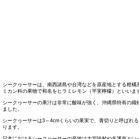
シークヮーサーは、南西諸島や台湾などを原産地とする柑橘
ミカン科の果物で和名をヒラミレモン（平実檸檬）といいま
シークヮーサーの果汁は非常に酸味が強く、沖縄県特有の織
ました。
シークヮーサーは3～4cmくらいの果実で、青切りと呼ばれ
ります。
日本におけるシークヮーサーの産地は大宜味村や名護市とい