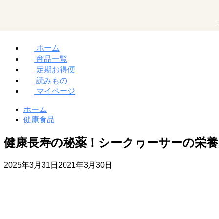
ホーム
商品一覧
MCTオイルって？
ダイエット
お買い物ガイド
定期お得便
読みもの
マイページ
勝山館の想い
取り扱い店舗一覧
MCTオイル
ホーム
健康食品
健康長寿の秘薬！シークヮーサーの栄養
MCT入り
プロテイン
2025年3月31日
2021年3月30日