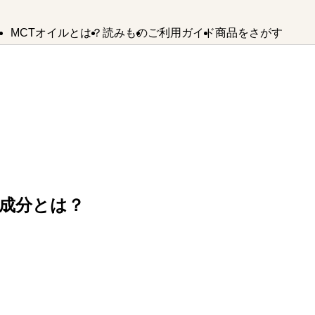
MCTオイルとは？
読みもの
ご利用ガイド
商品をさがす
MCTオイルの
MCTオイルが
MCTオイル
よくあるご質問
バターコーヒー
お問い合わせ
使い方
できるまで
SDGsへの取り組み
法人様・卸業者様はこちら
MCTオイル
誕生ストーリー
バターコーヒー
KETOneUP
成分とは？
からだにいいもの
MCT
パウダーゼロ
おやつ