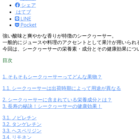
シェア
はてブ
LINE
Pocket
強い酸味と爽やかな香りが特徴のシークヮーサー。
一般的にジュースや料理のアクセントとして果汁が用いられ
今回は、シークヮーサーの栄養素・成分とその健康効果につ
目次
1.
そもそもシークヮーサーってどんな果物？
1.1.
シークヮーサーは出荷時期によって用途が異なる
2.
シークヮーサーに含まれている栄養成分とは？
3.
長寿の秘訣！シークヮーサーの健康効果！
3.1.
ノビレチン
3.2.
タンゲレチン
3.3.
ヘスペリジン
3.4.
リモネン