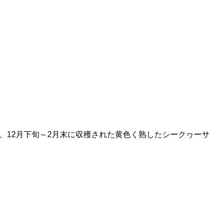
、12月下旬～2月末に収穫された黄色く熟したシークヮーサ