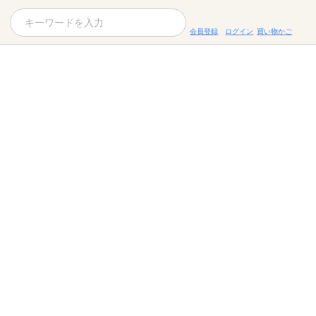
会員登録
ログイン
買い物かご
お役立ちコラム
レシピ
お知らせ一覧
KOMBUCHA
ギフトセット
すべての商品を見る