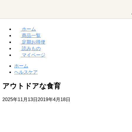
ホーム
商品一覧
MCTオイルって？
ダイエット
お買い物ガイド
定期お得便
読みもの
マイページ
勝山館の想い
取り扱い店舗一覧
MCTオイル
ホーム
ヘルスケア
アウトドアな食育
MCT入り
プロテイン
2025年11月13日
2019年4月18日