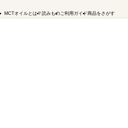
MCTオイルとは？
読みもの
ご利用ガイド
商品をさがす
MCTオイルの
MCTオイルが
MCTオイル
よくあるご質問
バターコーヒー
お問い合わせ
使い方
できるまで
SDGsへの取り組み
法人様・卸業者様はこちら
MCTオイル
誕生ストーリー
バターコーヒー
KETOneUP
からだにいいもの
MCT
パウダーゼロ
おやつ