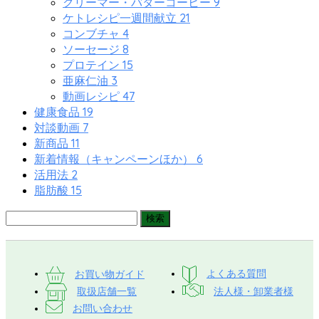
9
クリーマー・バターコーヒー
21
ケトレシピ一週間献立
4
コンブチャ
8
ソーセージ
15
プロテイン
3
亜麻仁油
47
動画レシピ
19
健康食品
7
対談動画
11
新商品
6
新着情報（キャンペーンほか）
2
活用法
15
脂肪酸
お買い物ガイド
よくある質問
取扱店舗一覧
法人様・卸業者様
お問い合わせ