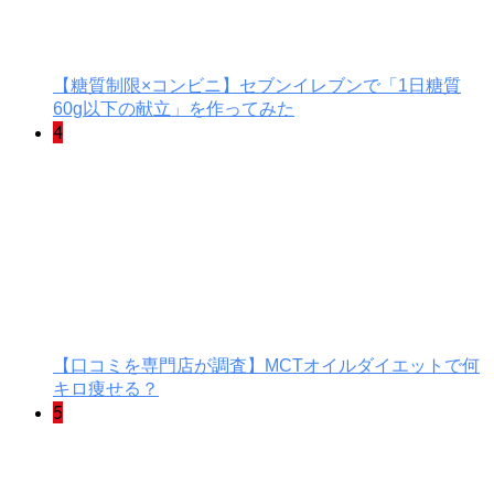
【糖質制限×コンビニ】セブンイレブンで「1日糖質
60g以下の献立」を作ってみた
4
【口コミを専門店が調査】MCTオイルダイエットで何
キロ痩せる？
5