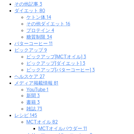
3
その他記事
80
ダイエット
14
ケトン体
16
その他ダイエット
4
プロテイン
34
糖質制限
11
バターコーヒー
9
ピックアップ
3
ピックアップ[MCTオイル]
3
ピックアップ[ダイエット]
3
ピックアップ[バターコーヒー]
27
ヘルスケア
81
メディア掲載情報
1
YouTube
3
新聞
3
書籍
73
雑誌
145
レシピ
82
MCTオイル
11
MCTオイルパウダー