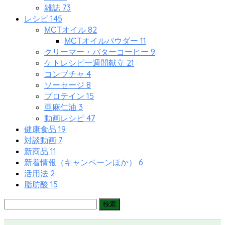
73
雑誌
145
レシピ
82
MCTオイル
11
MCTオイルパウダー
9
クリーマー・バターコーヒー
21
ケトレシピ一週間献立
4
コンブチャ
8
ソーセージ
15
プロテイン
3
亜麻仁油
47
動画レシピ
19
健康食品
7
対談動画
11
新商品
6
新着情報（キャンペーンほか）
2
活用法
15
脂肪酸