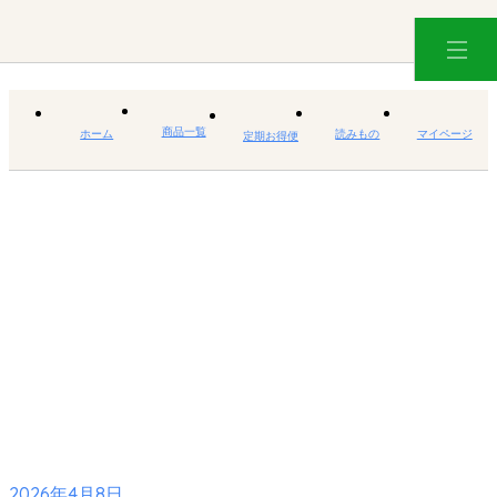
商品一覧
ホーム
読みもの
マイページ
定期お得便
2026年4月8日