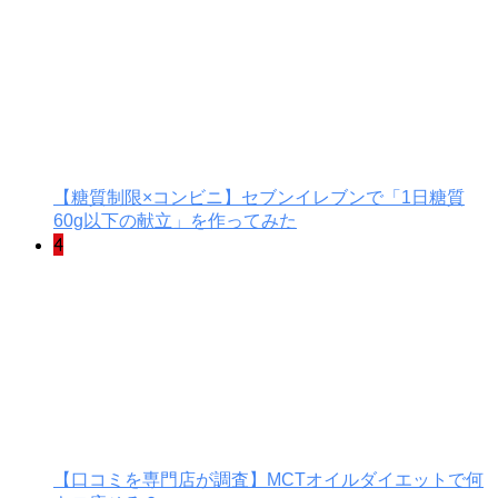
【糖質制限×コンビニ】セブンイレブンで「1日糖質
60g以下の献立」を作ってみた
4
【口コミを専門店が調査】MCTオイルダイエットで何