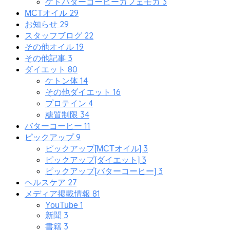
3
ケトバターコーヒーカフェモカ
29
MCTオイル
29
お知らせ
22
スタッフブログ
19
その他オイル
3
その他記事
80
ダイエット
14
ケトン体
16
その他ダイエット
4
プロテイン
34
糖質制限
11
バターコーヒー
9
ピックアップ
3
ピックアップ[MCTオイル]
3
ピックアップ[ダイエット]
3
ピックアップ[バターコーヒー]
27
ヘルスケア
81
メディア掲載情報
1
YouTube
3
新聞
3
書籍