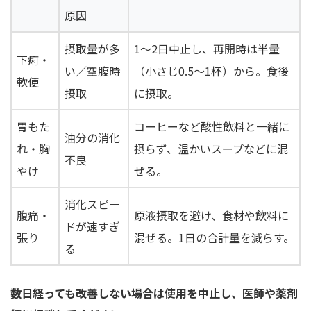
原因
摂取量が多
1〜2日中止し、再開時は半量
下痢・
い／空腹時
（小さじ0.5〜1杯）から。食後
軟便
摂取
に摂取。
胃もた
コーヒーなど酸性飲料と一緒に
油分の消化
れ・胸
摂らず、温かいスープなどに混
不良
やけ
ぜる。
消化スピー
腹痛・
原液摂取を避け、食材や飲料に
ドが速すぎ
張り
混ぜる。1日の合計量を減らす。
る
数日経っても改善しない場合は使用を中止し、医師や薬剤