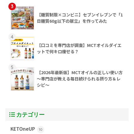
3
【糖質制限×コンビニ】セブンイレブンで「1
日糖質60g以下の献立」を作ってみた
4
【口コミを専門店が調査】MCTオイルダイエ
ットで何キロ痩せる？
5
【2026年最新版】MCTオイルの正しい使い方
～専門店が教える毎日続けられる摂り方＆レ
シピ～
カテゴリー
KETOneUP
10