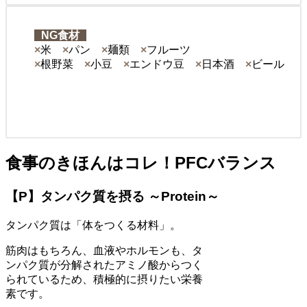
NG食材
×
米
×
パン
×
麺類
×
フルーツ
×
根野菜
×
小豆
×
エンドウ豆
×
日本酒
×
ビール
食事のきほんはコレ！PFCバランス
【P】タンパク質を摂る ～Protein～
タンパク質は
「体をつくる材料」。
筋肉はもちろん、血液やホルモンも、タ
ンパク質が分解されたアミノ酸からつく
られているため、積極的に摂りたい栄養
素です。