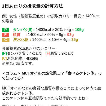
1日あたりの摂取量の計算方法
例）女性（運動強度低め）の摂取カロリー目安：1400kcal
の場合
P
タンパク質：
1400kcal × 30% ÷ 4g =
105g
F
脂質 ：
1400kcal × 60% ÷ 9g =
93g
C
炭水化物：
1400kcal × 10% ÷ 4g =
35g
各栄養素の1gあたりのカロリー
[P]
タンパク質：4kcal/g
[F]
脂質：9kcal/g
[C]
炭水化物：4kcal/g
※割合は目安です。
＜コラム＞ MCTオイルの進化系…!?「食べるケトン体」っ
て知ってる?
MCTオイルなどの良質な脂質を摂ることによって体内で生
成されるケトン体。
このケトン体を直接摂取できたら効率的ですよね！