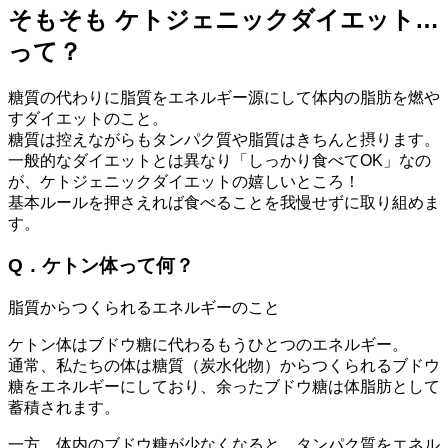
そもそも ケトジェニックダイエット…
って？
糖質の代わりに脂質をエネルギー源にして体内の脂肪を燃や
すダイエット
のこと。
糖質は控えながらもタンパク質や脂質はきちんと摂ります。
一般的なダイエットとは異なり
「しっかり食べてOK」
なの
が、ケトジェニックダイエットの嬉しいところ！
基本ルールを押さえれば食べることを我慢せずに取り組めま
す。
Q．ケトン体って何？
脂質からつくられるエネルギーのこと
ケトン体はブドウ糖に代わるもうひとつのエネルギー。
通常、私たちの体は糖質（炭水化物）からつくられるブドウ
糖をエネルギーにしており、余ったブドウ糖は体脂肪として
蓄積されます。
一方、体内のブドウ糖が少なくなると、タンパク質をエネル