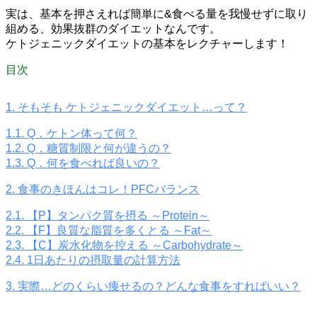
実は、基本を押さえれば
簡単に
&
食べる量を我慢せずに
取り
組める、効果抜群のダイエットなんです。
ケトジェニックダイエットの基本をレクチャーします！
目次
1.
そもそも ケトジェニックダイエット…って？
1.1.
Q．ケトン体って何？
1.2.
Q．糖質制限と何が違うの？
1.3.
Q．何を食べれば良いの？
2.
食事のきほんはコレ！PFCバランス
2.1.
【P】タンパク質を摂る ～Protein～
2.2.
【F】良質な脂質を多くとる ～Fat～
2.3.
【C】炭水化物を控える ～Carbohydrate～
2.4.
1日あたりの摂取量の計算方法
3.
実際…どのくらい痩せるの？どんな食事をすればいい？