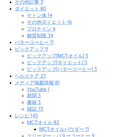
3
その他記事
80
ダイエット
14
ケトン体
16
その他ダイエット
4
プロテイン
34
糖質制限
11
バターコーヒー
9
ピックアップ
3
ピックアップ[MCTオイル]
3
ピックアップ[ダイエット]
3
ピックアップ[バターコーヒー]
27
ヘルスケア
81
メディア掲載情報
1
YouTube
3
新聞
3
書籍
73
雑誌
145
レシピ
82
MCTオイル
11
MCTオイルパウダー
9
クリーマー・バターコーヒー