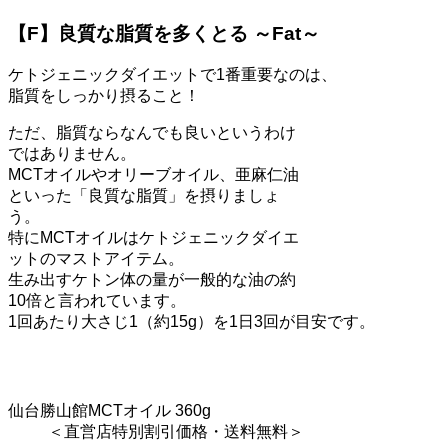
【F】良質な脂質を多くとる ～Fat～
ケトジェニックダイエットで1番重要なのは、
脂質をしっかり摂ること！
ただ、脂質ならなんでも良いというわけ
ではありません。
MCTオイルやオリーブオイル、亜麻仁油
といった「良質な脂質」を摂りましょ
う。
特に
MCTオイル
はケトジェニックダイエ
ットのマストアイテム。
生み出すケトン体の量が
一般的な油の約
10倍
と言われています。
1回あたり大さじ1（約15g）を1日3回が目安です。
仙台勝山館MCTオイル 360g
＜直営店特別割引価格・送料無料＞