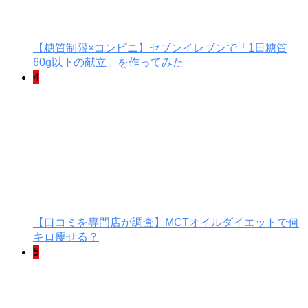
【糖質制限×コンビニ】セブンイレブンで「1日糖質
60g以下の献立」を作ってみた
4
【口コミを専門店が調査】MCTオイルダイエットで何
キロ痩せる？
5