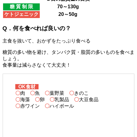
糖 質 制 限
70～130g
ケトジェニック
20～50g
Q．何を食べれば良いの？
主食を抜いて、おかずをたっぷり食べる
糖質の多い物を避け、タンパク質・脂質の多いものを食べま
しょう。
食事量は減らさなくて大丈夫！
OK食材
〇
肉
〇
魚
〇
葉野菜
〇
きのこ
〇
海藻
〇
卵
〇
乳製品
〇
大豆食品
〇
赤ワイン
〇
ハイボール