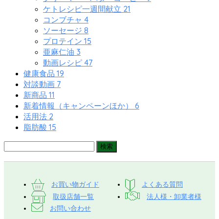
21
ケトレシピ一週間献立
4
コンブチャ
8
ソーセージ
15
プロテイン
3
亜麻仁油
47
動画レシピ
19
健康食品
7
対談動画
11
新商品
6
新着情報（キャンペーンほか）
2
活用法
15
脂肪酸
お買い物ガイド
よくある質問
取扱店舗一覧
法人様・卸業者様
お問い合わせ