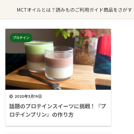
MCTオイルとは？
読みもの
ご利用ガイド
商品をさがす
オイルの
MCTオイルが
プロテイン
オイル
るご質問
バターコーヒー
お問い合わせ
できるまで
sへの取り組み
・卸業者様はこちら
MCTオイル
誕生ストーリー
ターコーヒー
KETOneUP
MCT
からだにいいもの
パウダーゼロ
おやつ
2020年3月19日
話題のプロテインスイーツに挑戦！『プ
ロテインプリン』の作り方