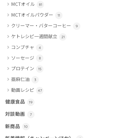
MCTオイル
81
MCTオイルパウダー
11
クリーマー・バターコーヒー
9
ケトレシピ一週間献立
21
コンブチャ
4
ソーセージ
8
プロテイン
15
亜麻仁油
3
動画レシピ
47
健康食品
19
対談動画
7
新商品
10