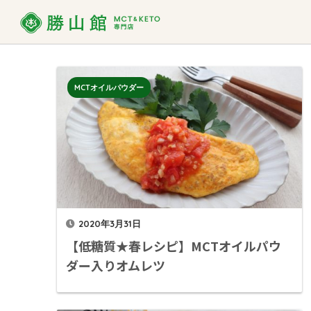
MCT
MCTオイルパウダー
MCTオイルって？
ダイエット
お買い物ガイド
MCT
よくあ
使い方
勝山館の想い
取り扱い店舗一覧
SDG
法人様
MCTオイル
バ
MCT入り
プロテイン
2020年3月31日
【低糖質★春レシピ】MCTオイルパウ
ダー入りオムレツ