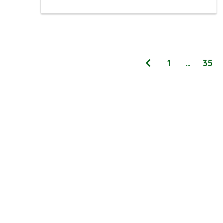
1
…
35