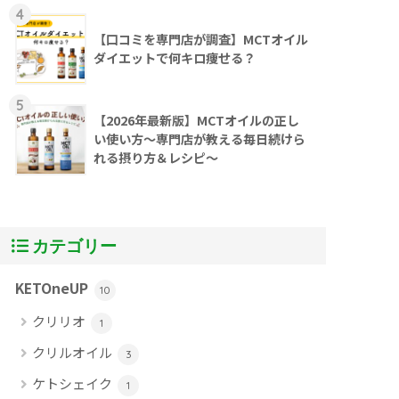
4
【口コミを専門店が調査】MCTオイル
ダイエットで何キロ痩せる？
5
【2026年最新版】MCTオイルの正し
い使い方～専門店が教える毎日続けら
れる摂り方＆レシピ～
カテゴリー
KETOneUP
10
クリリオ
1
クリルオイル
3
ケトシェイク
1