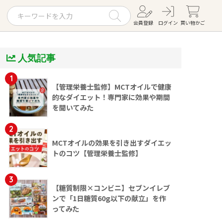
会員登録
ログイン
買い物かご
人気記事
お役立ちコラム
レシピ
1
【管理栄養士監修】MCTオイルで健康
的なダイエット！専門家に効果や期間
お知らせ一覧
を聞いてみた
KOMBUCHA
2
MCTオイルの効果を引き出すダイエッ
ギフトセット
トのコツ【管理栄養士監修】
3
【糖質制限×コンビニ】セブンイレブ
ンで「1日糖質60g以下の献立」を作
ってみた
すべての商品を見る