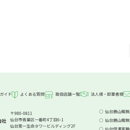
よくある質問
ガイド
取扱店舗一覧
法人様・卸業者様
仙台勝山館無
〒980-0811
仙台市青葉区一番町4丁目6-1
会社
仙台勝山館無添
仙台第一生命タワービルディング2F
仙台伊澤家勝