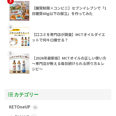
3
【糖質制限×コンビニ】セブンイレブンで「1
日糖質60g以下の献立」を作ってみた
4
【口コミを専門店が調査】MCTオイルダイエ
ットで何キロ痩せる？
5
【2026年最新版】MCTオイルの正しい使い方
～専門店が教える毎日続けられる摂り方＆レ
シピ～
カテゴリー
KETOneUP
10